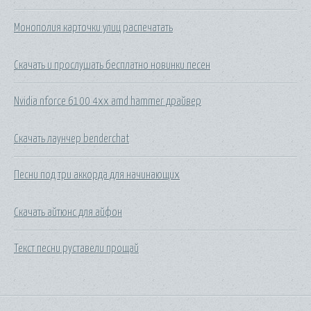
Монополия карточки улиц распечатать
Скачать и прослушать бесплатно новинки песен
Nvidia nforce 6100 4xx amd hammer драйвер
Скачать лаунчер benderchat
Песни под три аккорда для начинающих
Скачать айтюнс для айфон
Текст песни руставели прощай