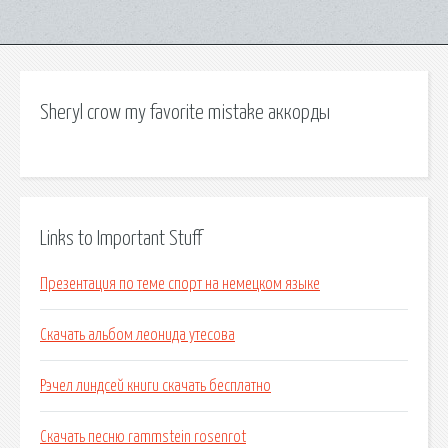
Sheryl crow my favorite mistake аккорды
Links to Important Stuff
Презентация по теме спорт на немецком языке
Скачать альбом леонида утесова
Рэчел линдсей книги скачать бесплатно
Скачать песню rammstein rosenrot