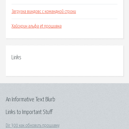
Загрузка виндовс с командной строки
Хайскрин альфа gt прошивка
Links
An Informative Text Blurb
Links to Important Stuff
Dir 300 как обновить прошивку