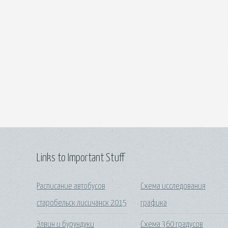
Links to Important Stuff
Расписание автобусов
Схема исследования
старобельск лисичанск 2015
графика
Элвин и бурундуки
Схема 360 градусов