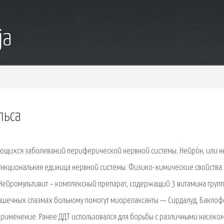
ja
льса
чающихся заболеваний периферической нервной системы. Нейро́н, или н
функциональная единица нервной системы. Физико-химические свойства.
Нейромультивит – комплексный препарат, содержащий 3 витамина групп
ышечных спазмах больному помогут миорелаксанты — Сирдалуд, Баклоф
Применение. Ранее ДДТ использовался для борьбы с различными насеко