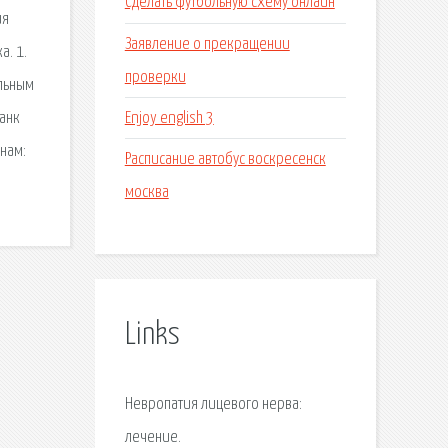
Сделать футбольную схему онлайн
ия
Заявление о прекращении
а. 1.
проверки
льным
Enjoy english 3
анк
нам:
Расписание автобус воскресенск
москва
Links
Невропатия лицевого нерва:
лечение.