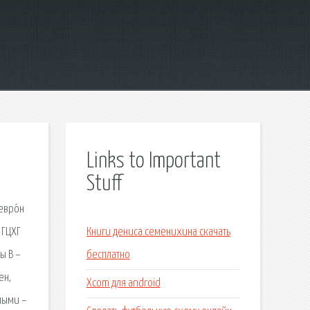
Links to Important
Stuff
евро́н
 ГЦХГ
Книги дениса семенихина скачать
ы В –
бесплатно
ен,
Xcom для android
мыми –