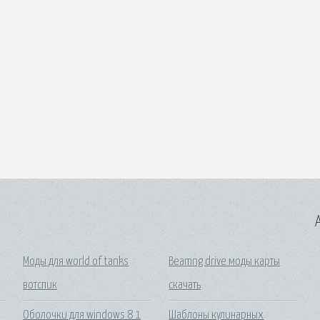
A
Моды для world of tanks
Beamng drive моды карты
вотспик
скачать
Оболочки для windows 8 1
Шаблоны кулинарных