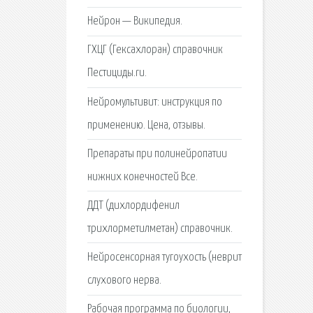
Нейрон — Википедия.
ГХЦГ (Гексахлоран) справочник
Пестициды.ru.
Нейромультивит: инструкция по
применению. Цена, отзывы.
Препараты при полинейропатии
нижних конечностей Все.
ДДТ (дихлордифенил
трихлорметилметан) справочник.
Нейросенсорная тугоухость (неврит
слухового нерва.
Рабочая программа по биологии,