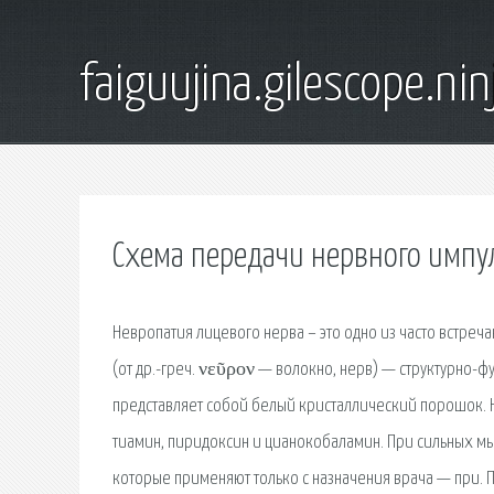
faiguujina.gilescope.nin
Схема передачи нервного импу
Невропатия лицевого нерва – это одно из часто встре
(от др.-греч. νεῦρον — волокно, нерв) — структурно-
представляет собой белый кристаллический порошок. 
тиамин, пиридоксин и цианокобаламин. При сильных м
которые применяют только с назначения врача — при. 