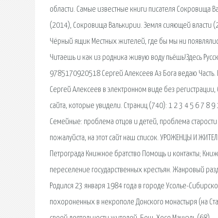
области. Самые известные книги писателя Сокровища Ва
(2014), Сокровища Валькирии. Земля сияющей власти (2
Чёрный ящик Местных жителей, где бы мы ни появлялись
Читаешь и как из родника живую воду пьёшь!Здесь Русск
9785170920518 Сергей Алексеев Аз Бога ведаю Часть. К
Сергей Алексеев в электронном виде без регистрации, б
сайта, которые увидели. Страниц (740): 1 2 3 4 5 6 7 
Семейные: проблема отцов и детей, проблема старости 
пожалуйста, на этот сайт наш список. УРОЖЕНЦЫ И ЖИТЕ
Петрограда Книжное братство Помощь и контакты; Книж
переселение государственных крестьян. Жанровый раз
Родился 23 января 1984 года в городе Усолье-Сибирско
похороненных в некрополе Донского монастыря (на Ст