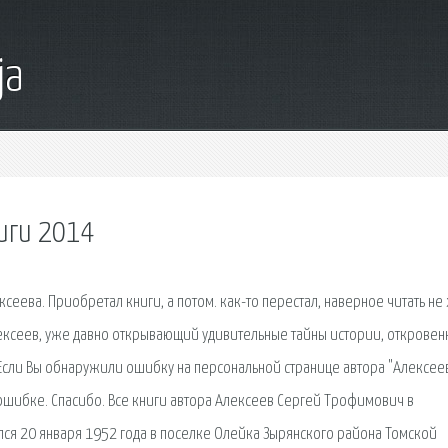
ja
иги 2014
ксеева. Приобретал книги, а потом. как-то перестал, наверное читать не
ексеев, уже давно открывающий удивительные тайны истории, откровен
м. Если Вы обнаружили ошибку на персональной странице автора "Алексее
ошибке. Спасибо. Все книги автора Алексеев Сергей Трофимович в
ся 20 января 1952 года в поселке Олейка Зырянского района Томской