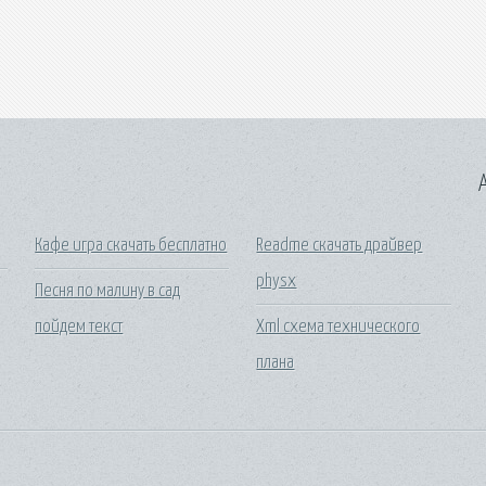
A
Кафе игра скачать бесплатно
Readme скачать драйвер
physx
Песня по малину в сад
пойдем текст
Xml схема технического
плана