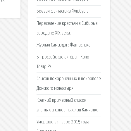
3).
Боевая фантастика Флибуста.
Переселение крестьян в Сибирь в
середине XIX века.
Журнал Самиздат : Фантастика.
Б - российские актёры - Кино-
Театр.РУ.
Список похороненных в некрополе
Донского монастыря.
Краткий примерный список
знатных и известных лиц Камчатки.
Умершие в январе 2015 года —