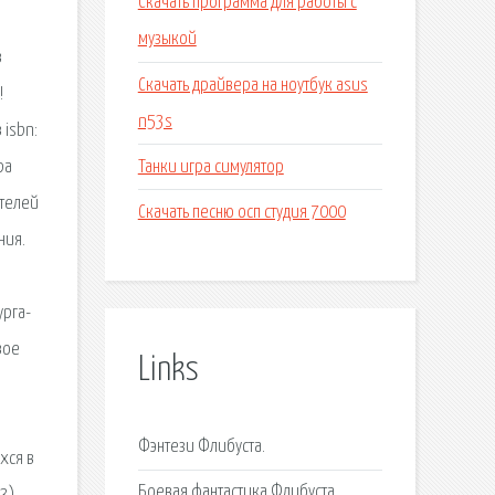
Скачать программа для работы с
а
музыкой
в
Скачать драйвера на ноутбук asus
!
n53s
 isbn:
Танки игра симулятор
ра
ителей
Скачать песню осп студия 7000
ния.
урга-
вое
Links
Фэнтези Флибуста.
хся в
Боевая фантастика Флибуста.