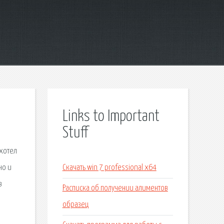
Links to Important
Stuff
 хотел
но и
Скачать win 7 professional x64
в
Расписка об получении алиментов
образец