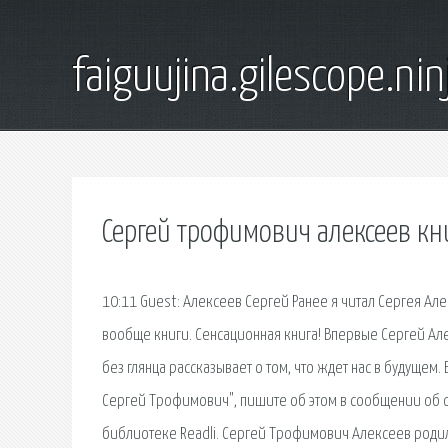
faiguujina.gilescope.nin
Сергей трофимович алексеев кн
10:11 Guest: Алексеев Сергей Ранее я читал Сергея Але
вообще книги. Сенсационная книга! Впервые Сергей Ал
без глянца рассказывает о том, что ждет нас в будуще
Сергей Трофимович", пишите об этом в сообщении об 
библиотеке Readli. Сергей Трофимович Алексеев родил