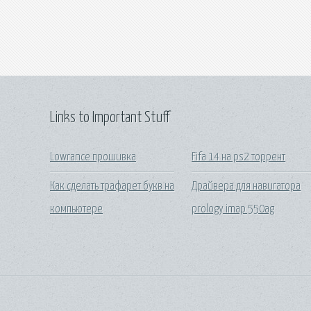
Links to Important Stuff
Lowrance прошивка
Fifa 14 на ps2 торрент
Как сделать трафарет букв на
Драйвера для навигатора
компьютере
prology imap 550ag