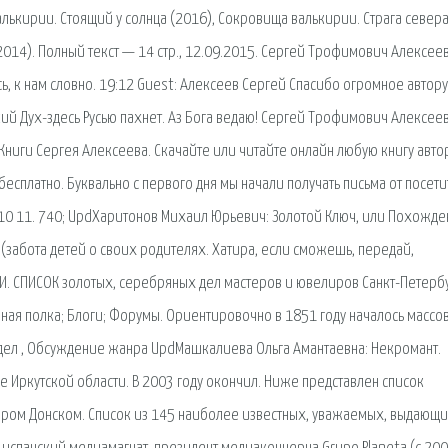
лькирии. Стоящий у солнца (2016), Сокровища валькирии. Страга север
014). Полный текст — 14 стр., 12.09.2015. Сергей Трофимович Алексее
, к нам словно. 19:12 Guest: Алексеев Сергей Спасибо огромное автору
ий Дух-здесь Русью пахнет. Аз Бога ведаю! Сергей Трофимович Алексеев
ниги Сергея Алексеева. Скачайте или читайте онлайн любую книгу авто
есплатно. Буквально с первого дня мы начали получать письма от посет
8 9 10 11. 740; UpdХаритонов Михаил Юрьевич: Золотой Ключ, или Похожде
(забота детей о своих родителях. Хатира, если сможешь, передай,
ЛИ. СПИСОК золотых, серебряных дел мастеров и ювелиров Санкт-Петерб
ная полка; Блоги; Форумы. Ориентировочно в 1851 году началось массо
дел , Обсуждение жанра UpdМашкалиева Ольга Амантаевна: Некромант.
е Иркутской области. В 2003 году окончил. Ниже представлен список
аром Донском. Список из 145 наиболее известных, уважаемых, выдающи