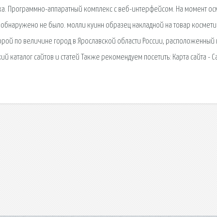
ка. Программно-аппаратный комплекс с веб-интерфейсом. На момент ос
обнаружено не было. молли куинн образец накладной на товар космети
орой по величине город в Ярославской области России, расположенный 
й каталог сайтов и статей Также рекомендуем посетить: Карта сайта - С