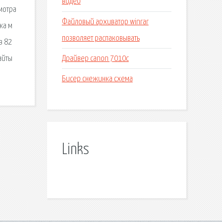
видео
мотра
Файловый архиватор winrar
ка м
позволяет распаковывать
в 82
Драйвер canon 7010c
айты
Бисер снежинка схема
Links