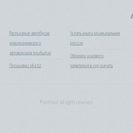
A
Расписание автобусов
Читать книги криминальная
новоясеневского
россия
автовокзала прибытие
Образец искового
Прошивки s6102
заявления в суд скачать
© Untitled. All rights reserved.