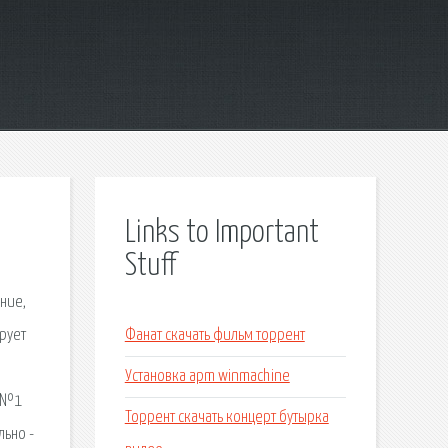
Links to Important
Stuff
ние,
рует
Фанат скачать фильм торрент
Установка apm winmachine
е №1
Торрент скачать концерт бутырка
льно -