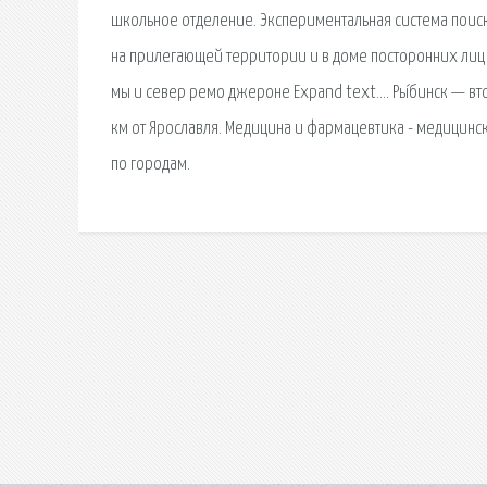
школьное отделение. Экспериментальная система поис
на прилегающей территории и в доме посторонних лиц 
мы и север ремо джероне Expand text…. Ры́бинск — вт
км от Ярославля. Медицина и фармацевтика - медицински
по городам.