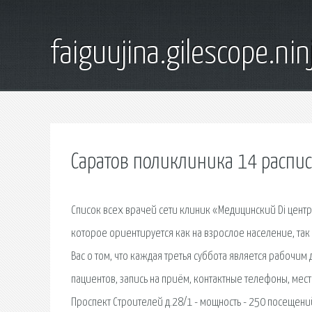
faiguujina.gilescope.nin
Саратов поликлиника 14 распи
Список всех врачей сети клиник «Медицинский Di цент
которое ориентируется как на взрослое население, та
Вас о том, что каждая третья суббота является рабочим
пациентов, запись на приём, контактные телефоны, ме
Проспект Строителей д.28/1 - мощность - 250 посещений