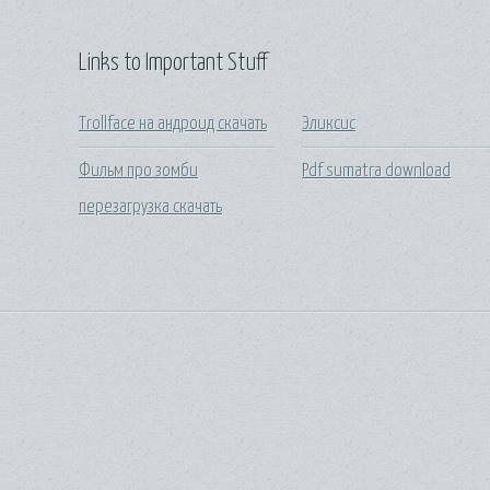
Links to Important Stuff
Trollface на андроид скачать
Эликсис
Фильм про зомби
Pdf sumatra download
перезагрузка скачать