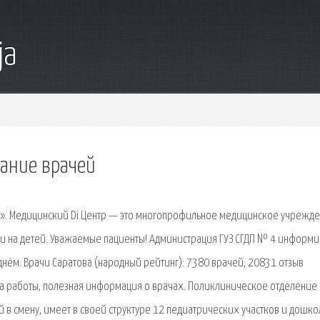
ja
сание врачей
р». Медицинский Di Центр — это многопрофильное медицинское учрежде
к и на детей. Уважаемые пациенты! Администрация ГУЗ СГДП № 4 информи
 днём. Врачи Саратова (народный рейтинг): 7380 врачей, 20831 отзыв
ста работы, полезная информация о врачах. Поликлиническое отделени
 в смену, имеет в своей структуре 12 педиатрических участков и дошко