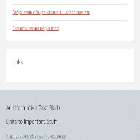
Габриелян общая химия 11 класс скачать
Скачать песню ne yo mad
Links
An Informative Text Blurb
Links to Important Stuff
Корпусная мебель в минусинске