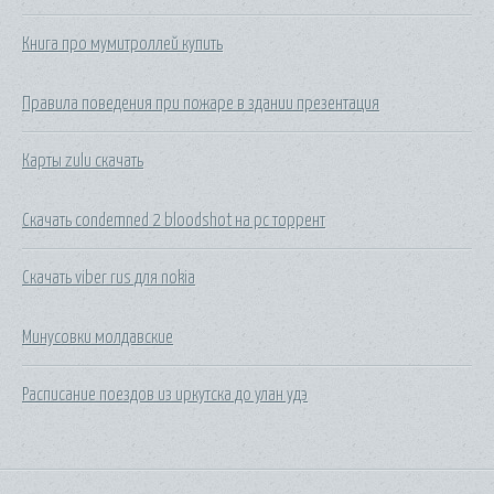
Книга про мумитроллей купить
Правила поведения при пожаре в здании презентация
Карты zulu скачать
Скачать condemned 2 bloodshot на pc торрент
Скачать viber rus для nokia
Минусовки молдавские
Расписание поездов из иркутска до улан удэ