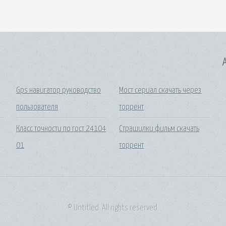
A
Gps навигатор руководство
Мост сериал скачать через
пользователя
торрент
Класс точности по гост 24104
Страшилки фильм скачать
01
торрент
© Untitled. All rights reserved.