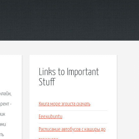
Links to Important
Stuff
нлайн,
рент -
Книга море эгоиста скачать
ник
Eeexubuntu
ами
Расписание автобусов с каширы до
ть