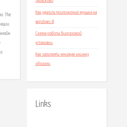
тарасково
Как удалить приложение музыка на
о. The
windows 8
рации.
Схема работы биогазовой
онлайн
установки
е
По
Как заполнять чековую книжку
образец
Links