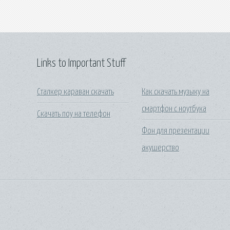
Links to Important Stuff
Сталкер караван скачать
Как скачать музыку на
смартфон с ноутбука
Скачать поу на телефон
Фон для презентации
акушерство