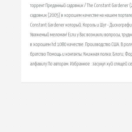
торрент Преданный садовник / The Constant Gardener (
садовник (2005) в хорошем качестве на нашем портале
Constant Gardener который. Король и Шут - Дискография
Уважемый меломан! Если у Вас возникли вопросы, трудн
в хорошем hd 1080 качестве. Производство США. В роля
братство Помощь и контакты; Книжная полка; Блоги; Фо
алфавиту По авторам. Избранное : засунул хуй спящей се