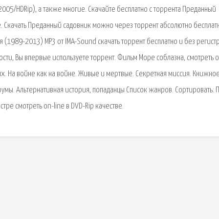
2005/HDRip), а также многие. Скачайте бесплатно с торрента Преданный
. Скачать Преданный садовник можно через торрент абсолютно бесплатн
 (1989-2013) МР3 от IMA-Sound скачать торрент бесплатно и без регист
ости, Вы впервые используете торрент. Фильм Море соблазна, смотреть 
х. На войне как на войне. Живые и мертвые. Секретная миссия. Книжно
румы. Альтернативная история, попаданцы Список жанров. Сортировать: 
стре смотреть on-line в DVD-Rip качестве.