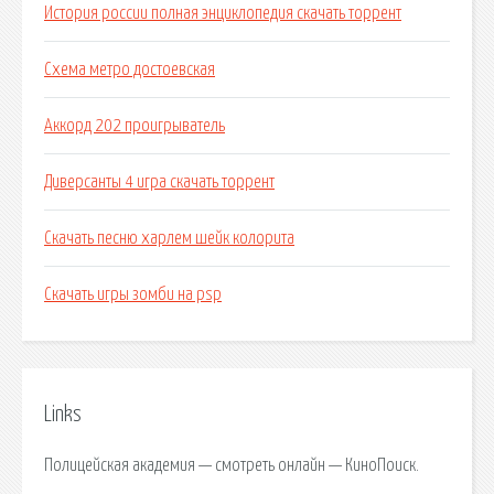
История россии полная энциклопедия скачать торрент
Схема метро достоевская
Аккорд 202 проигрыватель
Диверсанты 4 игра скачать торрент
Скачать песню харлем шейк колорита
Скачать игры зомби на psp
Links
Полицейская академия — смотреть онлайн — КиноПоиск.