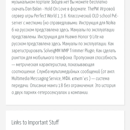
музыкальном портале Зайцев.нет Вы можете бесплатно
скачать Dan Balan - Hold On Love в формате. ThePW. Игровой
сервер игры Perfect World 1.3.6. Классический OLD school PvE-
server с жесткими (но справедливыми. Инструкция для Nokia
6 на русском представлена здесь. Мануалы по эксплуатации
представлены. Инструкция для Huawei Honor 9 Lite на
русском представлена здесь. Мануалы по эксплуатации. Как
зарегистрировать SolveigMM WMP Trimmer Plugin; Как сделать
рингтон для мобильного телефона. Пропускная способность
— метрическая характеристика, показывающая
соотношение. Служба мультимедийных сообщений (от англ.
Multimedia Messaging Service, МФА: ɛmɛmˈɛs ) — система
передачи. Описание манги 18 без ограничения: Это история
о двух парнях-гетеросексуалах и компании.
Links to Important Stuff