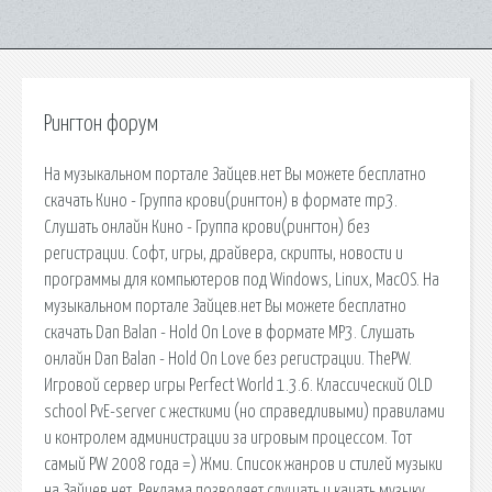
Рингтон форум
На музыкальном портале Зайцев.нет Вы можете бесплатно
скачать Кино - Группа крови(рингтон) в формате mp3.
Слушать онлайн Кино - Группа крови(рингтон) без
регистрации. Софт, игры, драйвера, скрипты, новости и
программы для компьютеров под Windows, Linux, MacOS. На
музыкальном портале Зайцев.нет Вы можете бесплатно
скачать Dan Balan - Hold On Love в формате MP3. Слушать
онлайн Dan Balan - Hold On Love без регистрации. ThePW.
Игровой сервер игры Perfect World 1.3.6. Классический OLD
school PvE-server с жесткими (но справедливыми) правилами
и контролем администрации за игровым процессом. Тот
самый PW 2008 года =) Жми. Список жанров и стилей музыки
на Зайцев нет. Реклама позволяет слушать и качать музыку