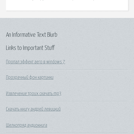
An Informative Text Blurb
Links to Important Stuff
Пропал эффект aero в windows 7
Прозрачный фон картинки
Извлечение троих скачать mp3
Скачать книгу андрей левицкий
Шелкопряд аудиокнига