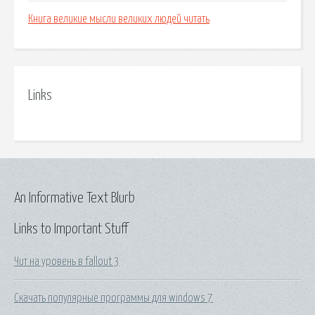
Книга великие мысли великих людей читать
Links
An Informative Text Blurb
Links to Important Stuff
Чит на уровень в fallout 3
Скачать популярные программы для windows 7