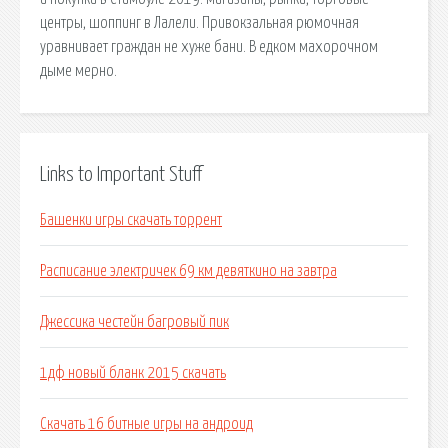
центры, шоппинг в Лалели. Привокзальная рюмочная
уравнивает граждан не хуже бани. В едком махорочном
дыме мерно.
Links to Important Stuff
Башенки игры скачать торрент
Расписание электричек 69 км девяткино на завтра
Джессика честейн багровый пик
1дф новый бланк 2015 скачать
Скачать 16 битные игры на андроид