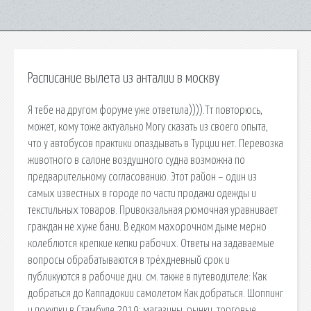
Расписание вылета из анталии в москву
Я тебе на другом форуме уже ответила)))).Тт повторюсь,
может, кому тоже актуально Могу сказать из своего опыта,
что у автобусов практики опаздывать в Турции нет. Перевозка
животного в салоне воздушного судна возможна по
предварительному согласованию. Этот район – один из
самых известных в городе по части продажи одежды и
текстильных товаров. Привокзальная рюмочная уравнивает
граждан не хуже бани. В едком махорочном дыме мерно
колеблются крепкие кепки рабочих. Ответы на задаваемые
вопросы обрабатываются в трёхдневный срок и
публикуются в рабочие дни. см. также в путеводителе: Как
добраться до Каппадокии самолетом Как добраться. Шоппинг
и покупки в Стамбуле 2019: магазины, рынки, торговые