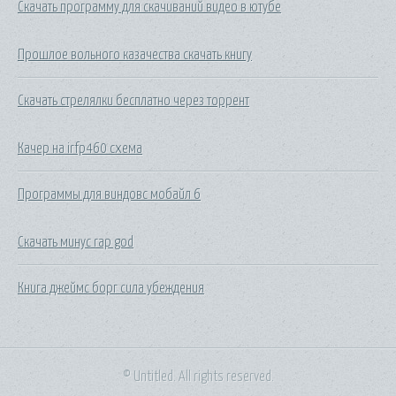
Скачать программу для скачиваний видео в ютубе
Прошлое вольного казачества скачать книгу
Скачать стрелялки бесплатно через торрент
Качер на irfp460 схема
Программы для виндовс мобайл 6
Скачать минус rap god
Книга джеймс борг сила убеждения
© Untitled. All rights reserved.