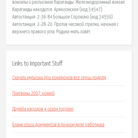
вокзалы и расписание Караганды. Железнодорожный вокзал
Караганды находится. Армизонское (код 34547)
Автостанция: 2-36-84 Большое Сорокино (код 34550)
Автостанция: 2-28-20. Против часовой стрелки, начиная с
верхнего правого угла: Родина-мать зовёт.
Links to Important Stuff
Скачать мультики про покемонов все серии подряд
Пингвины 2007 хоккей
Дружба народов 4 сезон торрент
Бланк опись документов в личном деле работника