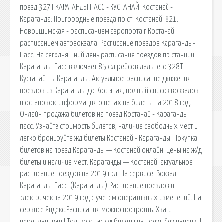
поезд 327Т КАРАГАНДЫ ПАСС - КУСТАНАЙ. Костанай -
Караганда: Пригородные поезда по ст. Костанай: 821.
Новоишимская - расписанием аэропорта г.Костанай.
расписанием автовокзала. Расписание поездов Караганды-
Пасс, На сегодняшний день расписание поездов по станции
Караганды-Пасс включает 85 жд рейсов дальнего 328Т
Кустанай → Караганды. Актуальное расписание движения
поездов из Караганды до Костаная, полный список вокзалов
и остановок, информация о ценах на билеты на 2018 год.
Онлайн продажа билетов на поезд Костанай - Караганды
пасс. Узнайте стоимость билетов, наличие свободных мест и
легко бронируйте жд билеты Костанай - Караганды. Покупка
билетов на поезд Караганды — Костанай онлайн. Цены на ж/д
билеты и наличие мест. Караганды — Костанай: актуальное
расписание поездов на 2019 год. На сервисе. Вокзал
Караганды-Пасс. (Караганды). Расписание поездов и
электричек на 2019 год с учетом оперативных изменений. На
сервисе Яндекс.Расписания можно построить. Хватит
переплачивать! Только у нас жд билеты на поезд без наценки!