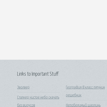
Links to Important Stuff
Эволвер
География 8 класс пятунин
решебник
Сталкер чистое небо скачать
без вирусов
Непобедимый шаолинь