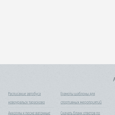
A
Расписание автобуса
Грамоты шаблоны для
новоуральск тарасково
спортивных мероприятий
Аккорды к песне вагонные
Скачать бланк ответов по