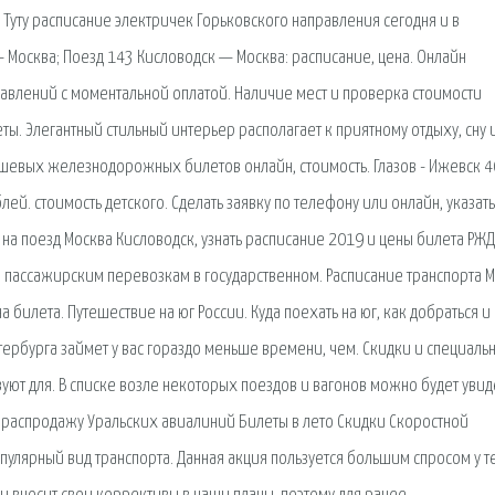
 Туту расписание электричек Горьковского направления сегодня и в
Москва; Поезд 143 Кисловодск — Москва: расписание, цена. Онлайн
равлений с моментальной оплатой. Наличие мест и проверка стоимости
. Элегантный стильный интерьер располагает к приятному отдыху, сну 
шевых железнодорожных билетов онлайн, стоимость. Глазов - Ижевск 
блей. стоимость детского. Сделать заявку по телефону или онлайн, указат
т на поезд Москва Кисловодск, узнать расписание 2019 и цены билета РЖД
 пассажирским перевозкам в государственном. Расписание транспорта 
а билета. Путешествие на юг России. Куда поехать на юг, как добраться и
етербурга займет у вас гораздо меньше времени, чем. Скидки и специаль
уют для. В списке возле некоторых поездов и вагонов можно будет увид
ую распродажу Уральских авиалиний Билеты в лето Скидки Скоростной
пулярный вид транспорта. Данная акция пользуется большим спросом у те