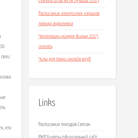
Скачать игры на пк лучшие 2013
Расписание электричек харьков
левада андреевка
Черепашки ниндзя фильм 2015
и
скачать
400
ь свои
Читы для танки онлайн ютуб
Москва
ные
Links
еть
Расписание поездов Сапсан.
х, кто
РЖД Билеты официальный сайт.