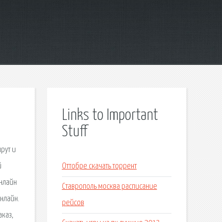
Links to Important
Stuff
рут и
й
Оттобре скачать торрент
онлайн
Ставрополь москва расписание
нлайн.
рейсов
аказ,