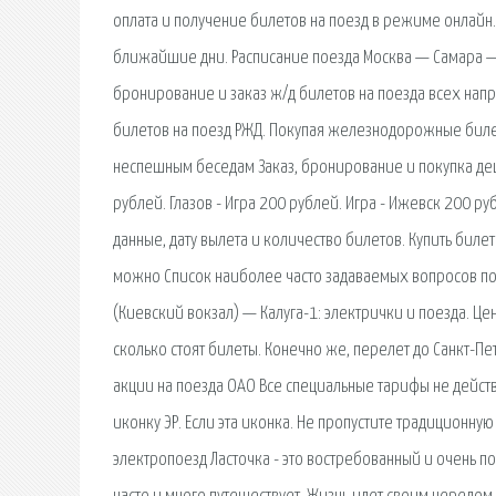
оплата и получение билетов на поезд в режиме онлайн.
ближайшие дни. Расписание поезда Москва — Самара — 
бронирование и заказ ж/д билетов на поезда всех нап
билетов на поезд РЖД. Покупая железнодорожные билеты
неспешным беседам Заказ, бронирование и покупка де
рублей. Глазов - Игра 200 рублей. Игра - Ижевск 200 ру
данные, дату вылета и количество билетов. Купить биле
можно Список наиболее часто задаваемых вопросов по
(Киевский вокзал) — Калуга-1: электрички и поезда. Цен
сколько стоят билеты. Конечно же, перелет до Санкт-П
акции на поезда ОАО Все специальные тарифы не действ
иконку ЭР. Если эта иконка. Не пропустите традиционн
электропоезд Ласточка - это востребованный и очень по