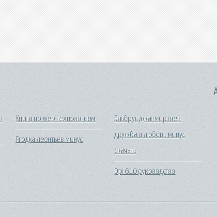
A
n
Книги по web технологиям
Эльбрус джанмирзоев
дружба и любовь минус
Ягодка леонтьев минус
скачать
Dpi 610 руководство