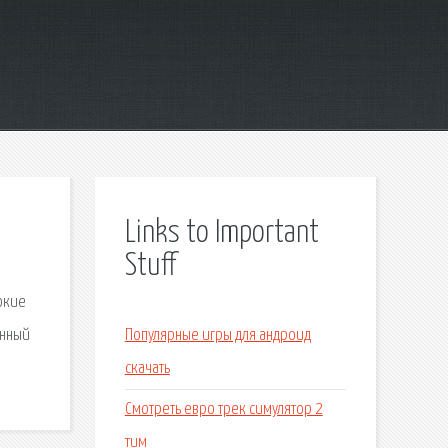
Links to Important
Stuff
сокие
енный
Популярные игры для андроид
скачать
Смотреть евро трек симулятор 2
тим