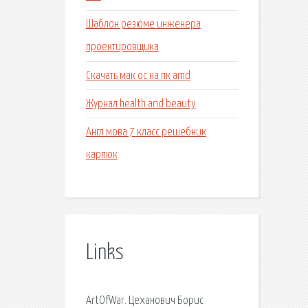
Шаблон резюме инженера
проектировщика
Скачать мак ос на пк amd
Журнал health and beauty
Англ мова 7 класс решебник
карпюк
Links
ArtOfWar. Цеханович Борис