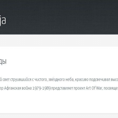
ja
рды
ый свет струившийся с чистого, звёздного неба, красиво подсвечивал вы
ер Афганская война 1979-1989 представляет проект Art Of War, посвящ