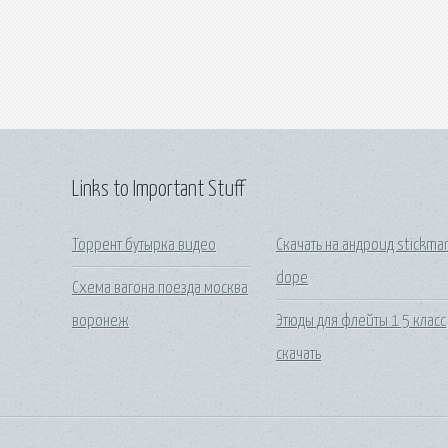
Links to Important Stuff
Торрент бутырка видео
Скачать на андроид stickma
dope
Схема вагона поезда москва
воронеж
Этюды для флейты 1 5 класс
скачать