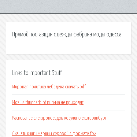
Прямой поставщик одежды фабрика моды одесса
Links to Important Stuff
Мировая политика лебедева скачать pdf
Mozilla thunderbird письма не приходят
Расписание электропоездов косулино екатеринбург
Скачать книги марины серовой в формате fb2