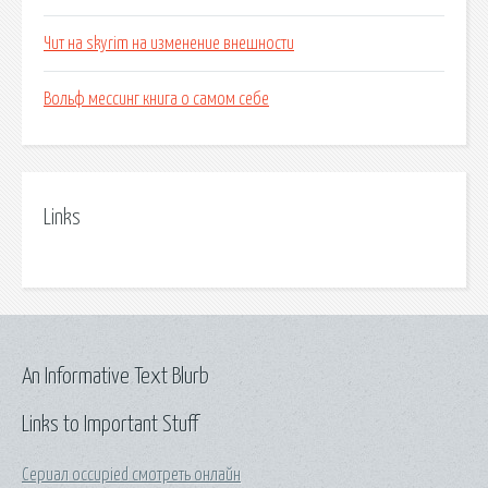
Чит на skyrim на изменение внешности
Вольф мессинг книга о самом себе
Links
An Informative Text Blurb
Links to Important Stuff
Сериал occupied смотреть онлайн