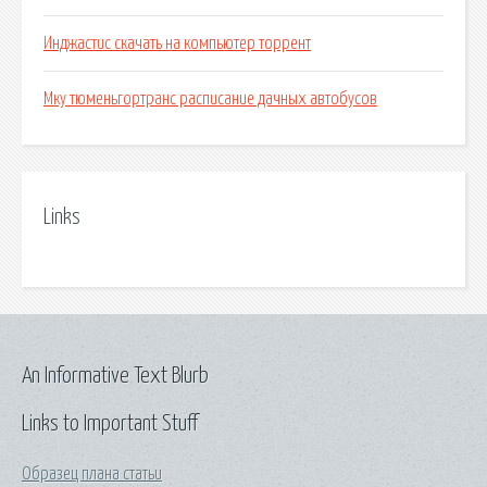
Инджастис скачать на компьютер торрент
Мку тюменьгортранс расписание дачных автобусов
Links
An Informative Text Blurb
Links to Important Stuff
Образец плана статьи