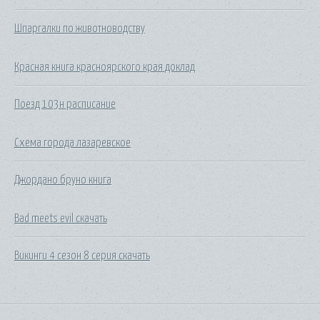
Шпаргалки по животноводству
Красная книга красноярского края доклад
Поезд 103н расписание
Схема города лазаревское
Джордано бруно книга
Bad meets evil скачать
Викинги 4 сезон 8 серия скачать