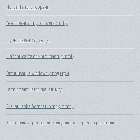
Manuel ferrara торрент
Текст песни army of lovers crucify
Журнал веснік адукацыі
Шаблон сайта ремонт квартир html5
Оптимизация windows 7 под игры
Farming simulator скачать мод
Скачать abba бесплатно mp3 money
Электричка аэропорт домодедово расторгуево расписание