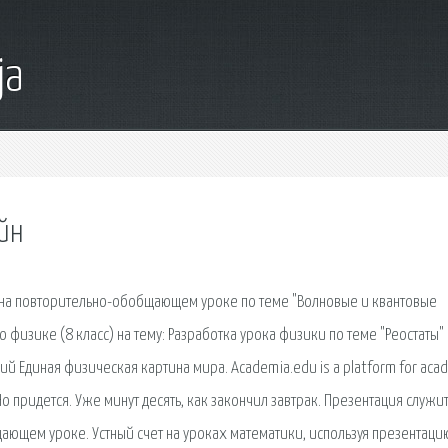
ja
йн
 на повторительно-обобщающем уроке по теме "Волновые и квантовые
о физике (8 класс) на тему: Разработка урока физики по теме "Реостаты" 
ий Единая физическая картина мира. Academia.edu is a platform for aca
 Но придется. Уже минут десять, как закончил завтрак. Презентация служит
ющем уроке. Устный счет на уроках математики, используя презентаци