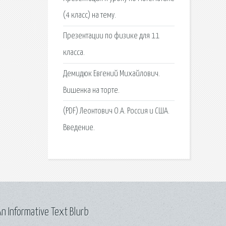
(4 класс) на тему.
Презентации по физике для 11
класса.
Демидюк Евгений Михайлович.
Вишенка на торте.
(PDF) Леонтович О.А. Россия и США.
Введение.
n Informative Text Blurb