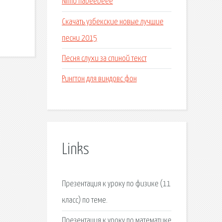
Nimo habeebeee
Скачать узбекские новые лучшие
песни 2015
Песня слухи за спиной текст
Рингтон для виндовс фон
Links
Презентация к уроку по физике (11
класс) по теме.
Презентация к уроку по математике