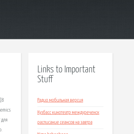
Links to Important
Stuff
(8
Радио мобильная версия
demics
Кузбасс кинотеатр междуреченск
 для
расписание сеансов на завтра
ю.