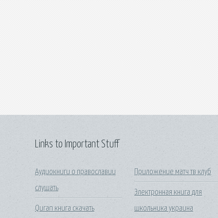
Links to Important Stuff
Аудиокниги о православии
Приложение матч тв клуб
слушать
Электронная книга для
Quran книга скачать
школьника украина