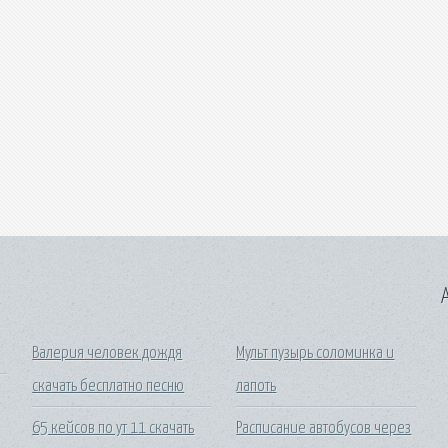
A
Валерия человек дождя
Мульт пузырь соломинка и
скачать бесплатно песню
лапоть
65 кейсов по ут 11 скачать
Расписание автобусов через