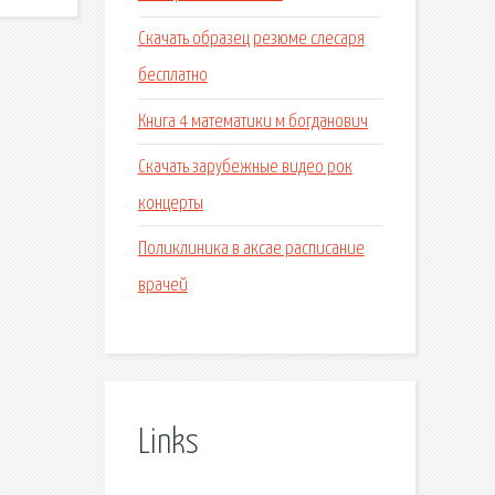
Скачать образец резюме слесаря
бесплатно
Книга 4 математики м богданович
Скачать зарубежные видео рок
концерты
Поликлиника в аксае расписание
врачей
Links