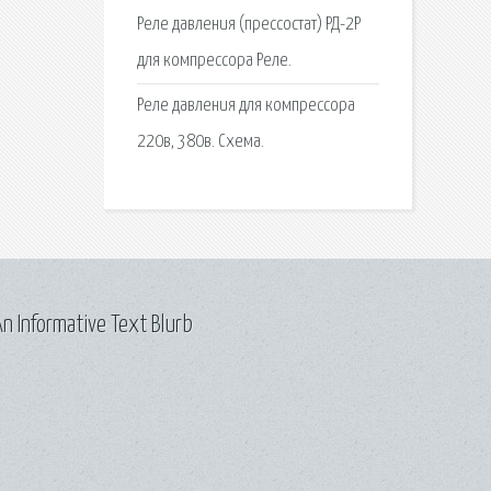
Реле давления (прессостат) РД-2Р
для компрессора Реле.
Реле давления для компрессора
220в, 380в. Схема.
n Informative Text Blurb