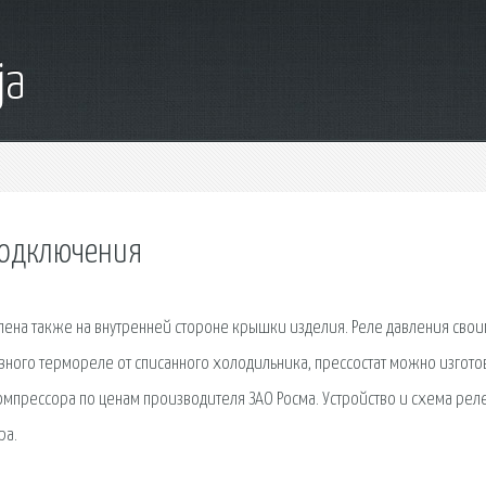
ja
подключения
лена также на внутренней стороне крышки изделия. Реле давления сво
вного термореле от списанного холодильника, прессостат можно изгото
 компрессора по ценам производителя ЗАО Росма. Устройство и схема рел
ра.