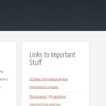
Links to Important
Stuff
ими
вить и
Особые поручения акунин
е
аудиокнига слушать
Расписание 399 автобуса
электросталь ялагина