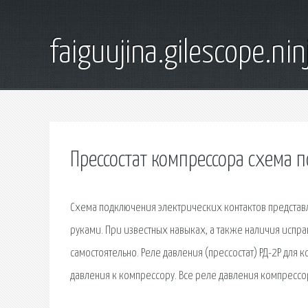
faiguujina.gilescope.nin
Прессостат компрессора схема 
Схема подключения электрических контактов представ
руками. При известных навыках, а также наличия испра
самостоятельно. Реле давления (прессостат) РД-2Р для
давления к компрессору. Все реле давления компрессо