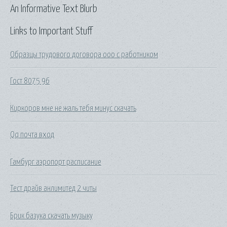
An Informative Text Blurb
Links to Important Stuff
Образцы трудового договора ооо с работником
Гост 8075 96
Киркоров мне не жаль тебя минус скачать
Qq почта вход
Гамбург аэропорт расписание
Тест драйв анлимитед 2 читы
Брик базука скачать музыку