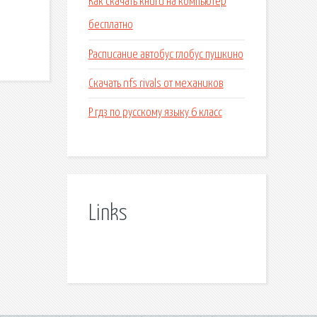
Как скачать книги на компьютер
бесплатно
Расписание автобус глобус пушкино
Скачать nfs rivals от механиков
Р гдз по русскому языку 6 класс
Links