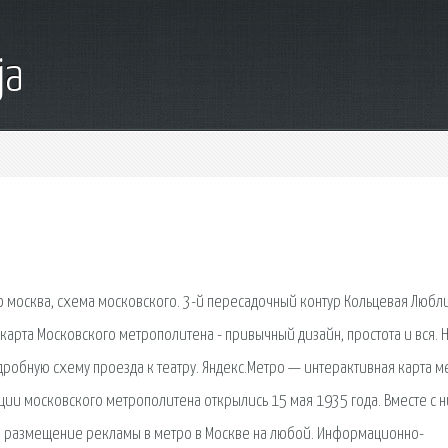
ja
ро москва, схема московского. 3-й пересадочный контур Кольцевая Любл
карта Московского метрополитена - привычный дизайн, простота и вся. 
одробную схему проезда к театру. Яндекс.Метро — интерактивная карта м
ции московского метрополитена открылись 15 мая 1935 года. Вместе с 
это размещение рекламы в метро в Москве на любой. Информационно-