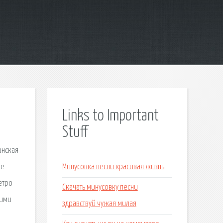
Links to Important
Stuff
инская
Не
Минусовка песни красивая жизнь
етро
Скачать минусовку песни
ними
здравствуй чужая милая