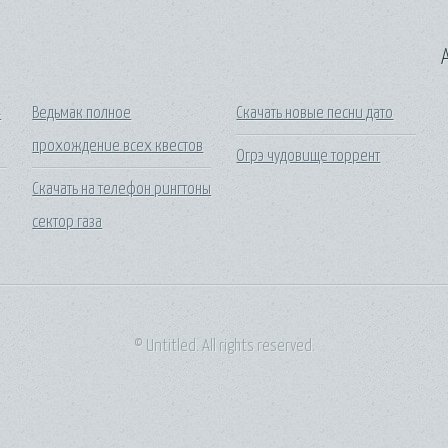
A
4
Ведьмак полное
Скачать новые песни дато
прохождение всех квестов
Огрэ чудовище торрент
Скачать на телефон рингтоны
сектор газа
© Untitled. All rights reserved.