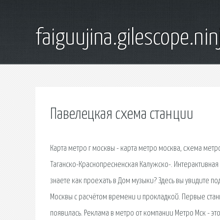
faiguujina.gilescope.nin
Павелецкая схема станции
Карта метро г москвы - карта метро москва, схема мет
Таганско-Краснопресненская Калужско-. Интерактивная 
знаете как проехать в Дом музыки? Здесь вы увидите п
Москвы с расчётом времени и прокладкой. Первые стан
появилась. Реклама в метро от компании Метро Мск - 