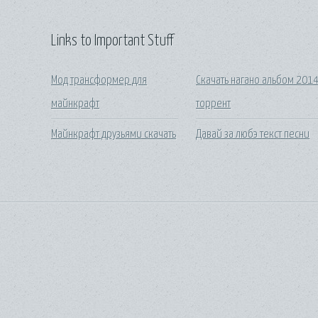
Links to Important Stuff
Мод трансформер для
Скачать нагано альбом 201
майнкрафт
торрент
Майнкрафт друзьями скачать
Давай за любэ текст песни