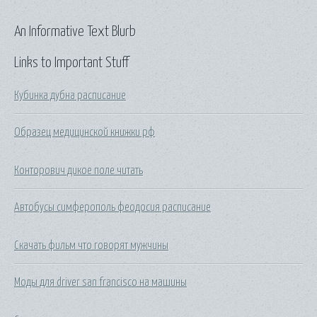
An Informative Text Blurb
Links to Important Stuff
Кубинка дубна расписание
Образец медицинской книжки рф
Конторович дикое поле читать
Автобусы симферополь феодосия расписание
Скачать фильм что говорят мужчины
Моды для driver san francisco на машины