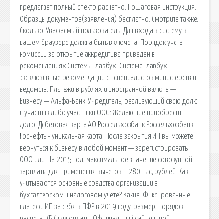
предлагает полный спектр расчетно. Пошаговая инструкция.
Образцы документов(заявления) бесплатно. Смотрите также:
Сколько. Уважаемый пользователь! Для входа в систему в
вашем браузере должна быть включена. Порядок учета
комиссии за открытие аккредитива приведен в
рекомендациях Системы Главбух. Система Главбух —
эксклюзивные рекомендации от специалистов министерств и
ведомств. Платежи в рублях и иностранной валюте —
Бизнесу — Альфа-Банк. Учредитель, реализующий свою долю
и участник либо участники ООО: Желающие приобрести
долю. Дебетовая карта АО Россельхозбанк Россельхозбанк-
Роснефть - уникальная карта. После закрытия ИП вы можете
вернуться к бизнесу в любой момент — зарегистрировать
ООО или. На 2015 год, максимальное значение совокупной
зарплаты для применения вычетов – 280 тыс, рублей. Как
учитываются основные средства организации в
бухгалтерском и налоговом учете? Какие. Фиксированные
платежи ИП за себя в ПФР в 2019 году: размер, порядок
расчета, КБК для оплаты. Официальный сайт единой