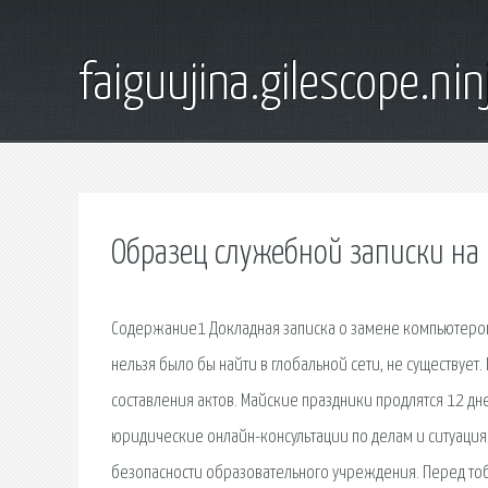
faiguujina.gilescope.nin
Образец служебной записки на
Содержание1 Докладная записка о замене компьютеров 
нельзя было бы найти в глобальной сети, не существу
составления актов. Майские праздники продлятся 12 д
юридические онлайн-консультации по делам и ситуация
безопасности образовательного учреждения. Перед то