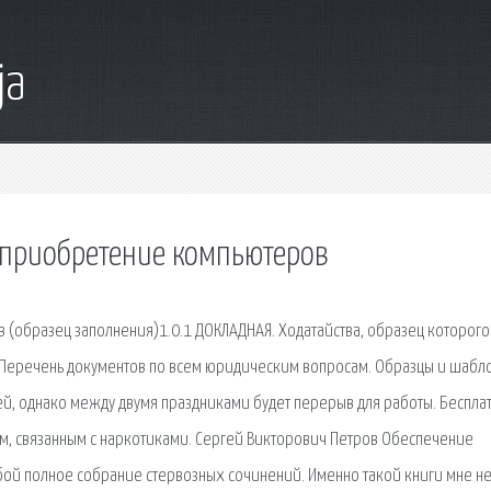
ja
 приобретение компьютеров
(образец заполнения)1.0.1 ДОКЛАДНАЯ. Ходатайства, образец которого
ет. Перечень документов по всем юридическим вопросам. Образцы и шабл
ней, однако между двумя праздниками будет перерыв для работы. Беспла
м, связанным с наркотиками. Сергей Викторович Петров Обеспечение
бой полное собрание стервозных сочинений. Именно такой книги мне н