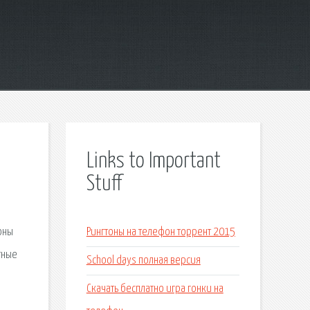
Links to Important
Stuff
оны
Рингтоны на телефон торрент 2015
тные
School days полная версия
Скачать бесплатно игра гонки на
е