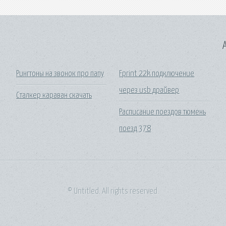
A
Рингтоны на звонок про папу
Fprint 22k подключение
через usb драйвер
Сталкер караван скачать
Расписание поездов тюмень
поезд 378
© Untitled. All rights reserved.