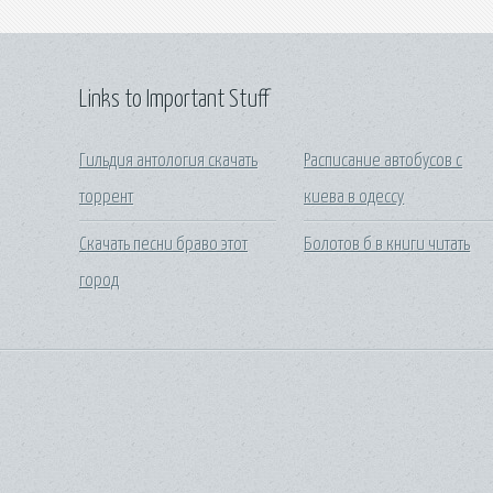
Links to Important Stuff
Гильдия антология скачать
Расписание автобусов с
торрент
киева в одессу
Скачать песни браво этот
Болотов б в книги читать
город