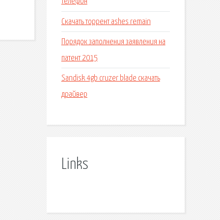
телефон
Скачать торрент ashes remain
Порядок заполнения заявления на
патент 2015
Sandisk 4gb cruzer blade скачать
драйвер
Links