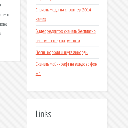
О
Скачать моды на спринтер 2014
ком в
камаз
мова
Видеоредактор скачать бесплатно
о
на компьютер на русском
Песни короля и шута аккорды
Скачать майнкрафт на виндовс фон
8 1
Links