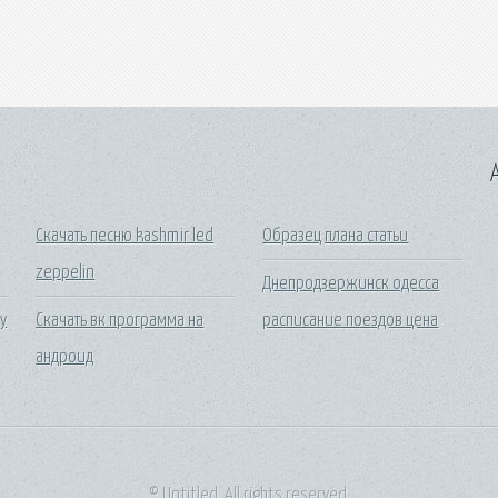
A
а
Скачать песню kashmir led
Образец плана статьи
zeppelin
Днепродзержинск одесса
у
Скачать вк программа на
расписание поездов цена
андроид
© Untitled. All rights reserved.