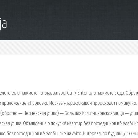
ja
елите её и нажмите на клавиатуре: Ctrl + Enter или нажмите сюда. Обрат
ое приложение «Парковки Москвы» тарификация происходит поминутно.
 (обратно — Чесменская улица) — Большая Калитниковская улица — ули
ская улица. Объявления о покупке квартир без посредников в Челябинс
е без посредников в Челябинске на Avito. Интервал: по будням 5-10 мин