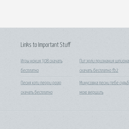
Links to Important Stuff
Игры нокия 308 скачать
Пит эрли признания шпион
бесплатно
скачать бесплатно fb2
Песня кэти перри роар
Минусовка песни тебе судьб
скачать бесплатно
мою вершить