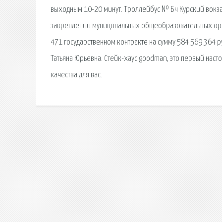
выходным 10-20 минут. Троллейбус № Бч Курский вокзал
закреплении муниципальных общеобразовательных орга
471 государственном контракте на сумму 584 569 364 
Татьяна Юрьевна. Стейк-хаус goodman, это первый наст
качества для вас.