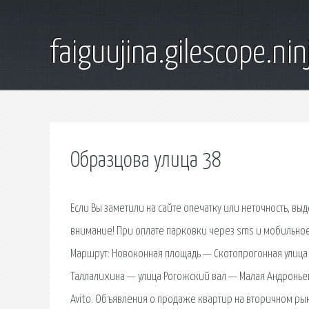
faiguujina.gilescope.nin
Образцова улица 38
Если Вы заметили на сайте опечатку или неточность, выд
внимание! При оплате парковки через sms и мобильн
Маршрут: Новоконная площадь — Скотопрогонная улица
Таллалихина — улица Рогожский вал — Малая Андроньев
Avito. Объявления о продаже квартир на вторичном рынк