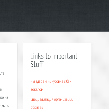
Links to Important
Stuff
ите
Мы вдвоем минусовка с бэк
ца
вокалом
ке на
Специализация организации
ут, по
образец