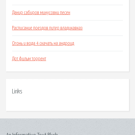
Данир сабиров минусовки песен
Расписание поездов питер владикавказ
Огонь и вода 4 скачать на андроид
Дот фильм торрент
Links