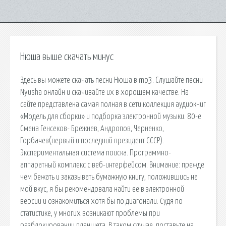
Нюша выше скачать минус
Здесь вы можете скачать песни Нюша в mp3. Слушайте песни
Nyusha онлайн и скачивайте их в хорошем качестве. На
сайте представлена самая полная в сети коллекция аудиокниг
«Модель для сборки» и подборка электронной музыки. 80-е
Смена Генсеков- Брежнев, Андропов, Черненко,
Горбачев(первый и последний президент СССР).
Экспериментальная система поиска. Программно-
аппаратный комплекс с веб-интерфейсом. Внимание: прежде
чем бежать и заказывать бумажную книгу, положившись на
мой вкус, я бы рекомендовала найти ее в электронной
версии и ознакомиться хотя бы по диагонали. Судя по
статистике, у многих возникают проблемы при
разблокировании планшета. В таком случае, поставьте на