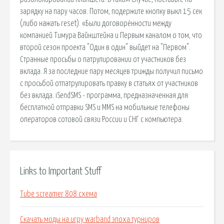
зарядку на пару часов. Потом, подержите кнопку выкл 15 сек
(либо нажать reset). «Были договорённости между
компанией Тимура Вайнштейна и Первым каналом о том, что
второй сезон проекта "Один в один" выйдет на "Первом".
Странные просьбы о патрулировании от участников без
вклада. Я за последние пару месяцев трижды получил письмо
с просьбой отпатрулировать правку в статьях от участников
без вклада. iSendSMS - программа, предназначенная для
бесплатной отправки SMS и MMS на мобильные телефоны
операторов сотовой связи России и СНГ с компьютера.
Links to Important Stuff
Tube screamer 808 схема
Скачать моды на игру warband эпоха турниров