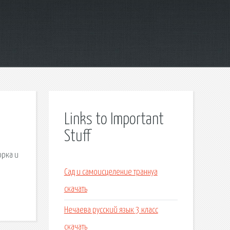
Links to Important
Stuff
орка и
Сад и самоисцеление траннуа
скачать
Нечаева русский язык 3 класс
скачать