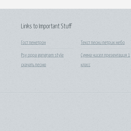
Links to Important Stuff
Гост пенетрон
Текст песни петрик небо
Psy oppa gangnam style
Сумма чисел презентация 1
скачать песню
класс