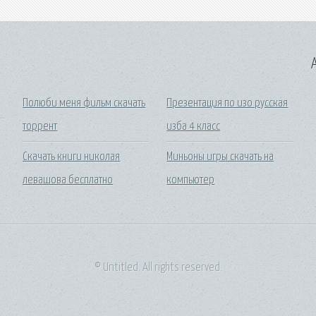
A
Полюби меня фильм скачать
Презентация по изо русская
торрент
изба 4 класс
Скачать книги николая
Миньоны игры скачать на
левашова бесплатно
компьютер
© Untitled. All rights reserved.