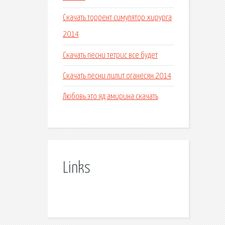
Скачать торрент симулятор хирурга
2014
Скачать песни тетрис все будет
Скачать песни лилит оганесян 2014
Любовь это яд амирина скачать
Links