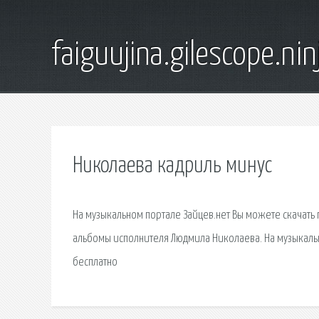
faiguujina.gilescope.nin
Николаева кадриль минус
На музыкальном портале Зайцев.нет Вы можете скачать
альбомы исполнителя Людмила Николаева. На музыкаль
бесплатно