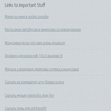
Links to Important Stuff
Макен ки манга читать онлайн
Расписание автобусов в кемерово из новокузнецка
Минусовка песни что нам осень принесет
Драйвер для кэнон мф 3010 виндовс 8
Марина и владимир девятовы оглянись минусовка
Скачать на компьютер игру божья искра
Скачать музыку memphis may fire
Скачать темы для ark benefit