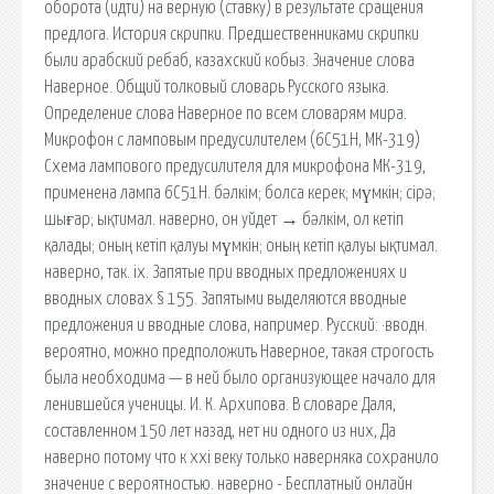
оборота (идти) на верную (ставку) в результате сращения
предлога. История скрипки. Предшественниками скрипки
были арабский ребаб, казахский кобыз. Значение слова
Наверное. Общий толковый словарь Русского языка.
Определение слова Наверное по всем словарям мира.
Микрофон с ламповым предусилителем (6С51Н, МК-319)
Схема лампового предусилителя для микрофона МК-319,
применена лампа 6С51Н. бәлкім; болса керек; мүмкін; сірә;
шығар; ықтимал. наверно, он уйдет → бәлкім, ол кетіп
қалады; оның кетіп қалуы мүмкін; оның кетіп қалуы ықтимал.
наверно, так. ix. Запятые при вводных предложениях и
вводных словах § 155. Запятыми выделяются вводные
предложения и вводные слова, например. Русский: ·вводн.
вероятно, можно предположить Наверное, такая строгость
была необходима — в ней было организующее начало для
ленившейся ученицы. И. К. Архипова. В словаре Даля,
составленном 150 лет назад, нет ни одного из них, Да
наверно потому что к xxi веку только наверняка сохранило
значение с вероятностью. наверно - Бесплатный онлайн