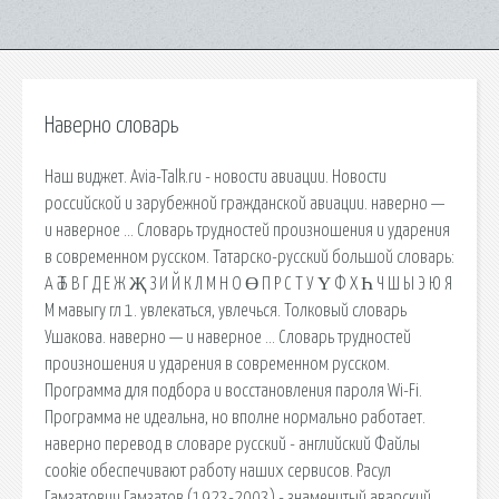
Наверно словарь
Наш виджет. Avia-Talk.ru - новости авиации. Новости
российской и зарубежной гражданской авиации. наверно —
и наверное … Словарь трудностей произношения и ударения
в современном русском. Татарско-русский большой словарь:
А Ә Б В Г Д Е Ж Җ З И Й К Л М Н О Ө П Р С Т У Ү Ф Х Һ Ч Ш Ы Э Ю Я
М мавыгу гл 1. увлекаться, увлечься. Толковый словарь
Ушакова. наверно — и наверное … Словарь трудностей
произношения и ударения в современном русском.
Программа для подбора и восстановления пароля Wi-Fi.
Программа не идеальна, но вполне нормально работает.
наверно перевод в словаре русский - английский Файлы
cookie обеспечивают работу наших сервисов. Расул
Гамзатович Гамзатов (1923-2003) - знаменитый аварский