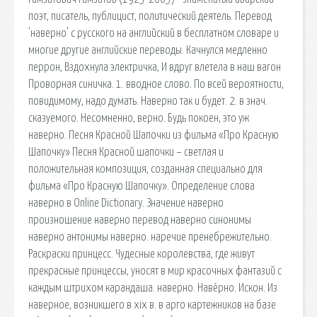
поэт, писатель, публицист, политический деятель. Перевод
'наверно' с русского на английский в бесплатном словаре и
многие другие английские переводы. Качнулся медленно
перрон, Вздохнула электричка, И вдруг влетела в наш вагон
Проворная синичка. 1. вводное слово. По всей вероятности,
повидимому, надо думать. Наверно так и будет. 2. в знач.
сказуемого. Несомненно, верно. Будь покоен, это уж
наверно. Песня Красной Шапочки из фильма «Про Красную
Шапочку» Песня Красной шапочки − светлая и
положительная композиция, созданная специально для
фильма «Про Красную Шапочку». Определение слова
наверно в Online Dictionary. Значение наверно
произношение наверно перевод наверно синонимы
наверно антонимы наверно. наречие пренебрежительно.
Раскраски принцесс. Чудесные королевства, где живут
прекрасные принцессы, уносят в мир красочных фантазий с
каждым штрихом карандаша. наверно. Наве́рно. Искон. Из
наверное, возникшего в xix в. в арго картежников на базе