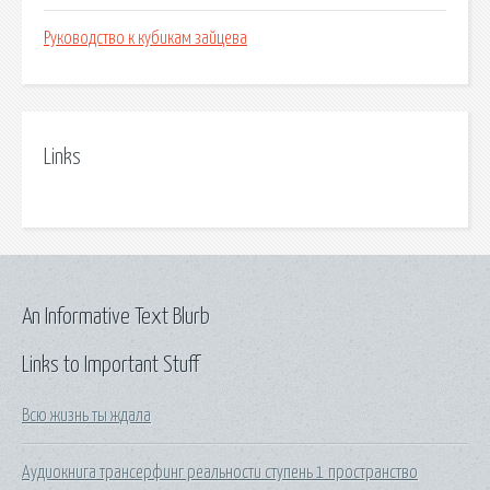
Руководство к кубикам зайцева
Links
An Informative Text Blurb
Links to Important Stuff
Всю жизнь ты ждала
Аудиокнига трансерфинг реальности ступень 1 пространство