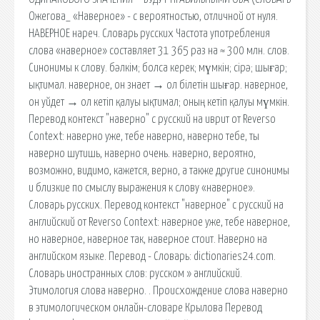
Ожегова_ «Наверное» - с вероятностью, отличной от нуля.
НАВЕРНОЕ нареч. Словарь русских Частота употребления
слова «наверное» составляет 31 365 раз на ≈ 300 млн. слов.
Синонимы к слову. бәлкім; болса керек; мүмкін; сірә; шығар;
ықтимал. наверное, он знает → ол білетін шығар. наверное,
он уйдет → ол кетіп қалуы ықтимал; оның кетіп қалуы мүмкін.
Перевод контекст "наверно" c русский на иврит от Reverso
Context: наверно уже, тебе наверно, наверно тебе, ты
наверно шутишь, наверно очень. наверно, вероятно,
возможно, видимо, кажется, верно, а также другие синонимы
и близкие по смыслу выражения к слову «наверное».
Словарь русских. Перевод контекст "наверное" c русский на
английский от Reverso Context: наверное уже, тебе наверное,
но наверное, наверное так, наверное стоит. Наверно на
английском языке. Перевод - Словарь: dictionaries24.com.
Словарь иностранных слов: русском » английский.
Этимология слова наверно. . Происхождение слова наверно
в этимологическом онлайн-словаре Крылова Перевод