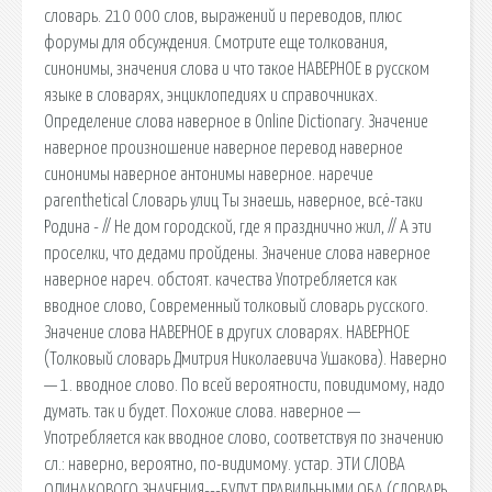
словарь. 210 000 слов, выражений и переводов, плюс
форумы для обсуждения. Смотрите еще толкования,
синонимы, значения слова и что такое НАВЕРНОЕ в русском
языке в словарях, энциклопедиях и справочниках.
Определение слова наверное в Online Dictionary. Значение
наверное произношение наверное перевод наверное
синонимы наверное антонимы наверное. наречие
parenthetical Словарь улиц Ты знаешь, наверное, всё-таки
Родина - // Не дом городской, где я празднично жил, // А эти
проселки, что дедами пройдены. Значение слова наверное
наверное нареч. обстоят. качества Употребляется как
вводное слово, Современный толковый словарь русского.
Значение слова НАВЕРНОЕ в других словарях. НАВЕРНОЕ
(Толковый словарь Дмитрия Николаевича Ушакова). Наверно
— 1. вводное слово. По всей вероятности, повидимому, надо
думать. так и будет. Похожие слова. наверное —
Употребляется как вводное слово, соответствуя по значению
сл.: наверно, вероятно, по-видимому. устар. ЭТИ СЛОВА
ОДИНАКОВОГО ЗНАЧЕНИЯ---БУДУТ ПРАВИЛЬНЫМИ ОБА (СЛОВАРЬ