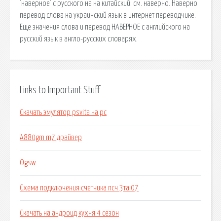
'наверное' с русского на на китайский: см. наверно. Наверно
перевод слова на украинский язык в интернет переводчике.
Еще значения слова и перевод НАВЕРНОЕ с английского на
русский язык в англо-русских словарях.
Links to Important Stuff
Скачать эмулятор psvita на pc
A880gm m7 драйвер
Ogsw
Схема подключения счетчика псч 3та 07
Скачать на андроид кухня 4 сезон