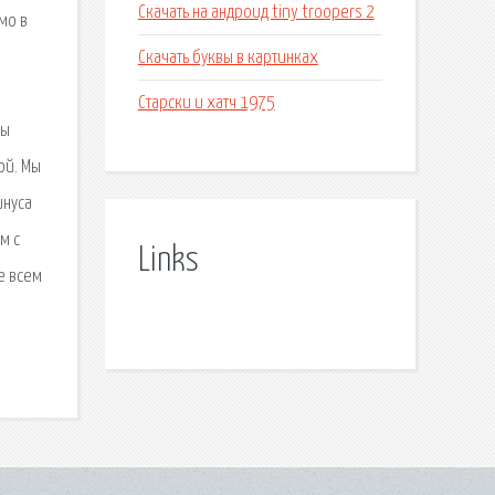
Скачать на андроид tiny troopers 2
мо в
Скачать буквы в картинках
Старски и хатч 1975
Вы
ой. Мы
инуса
м с
Links
е всем