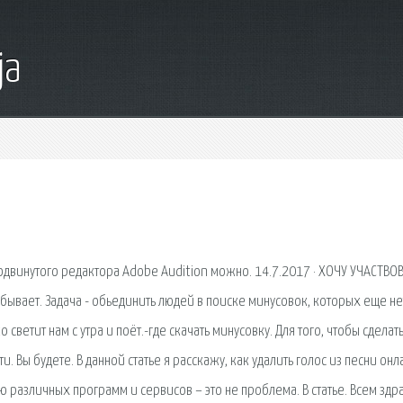
ja
родвинутого редактора Adobe Audition можно. 14.7.2017 · ХОЧУ УЧАСТВОВ
бывает. Задача - обьединить людей в поиске минусовок, которых еще не
светит нам с утра и поёт.-где скачать минусовку. Для того, чтобы сделат
. Вы будете. В данной статье я расскажу, как удалить голос из песни онл
 различных программ и сервисов – это не проблема. В статье. Всем здра