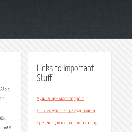
Links to Important
Stuff
АТЬ В
т в
Музыка шум моря торрент
ь
Если наступит завтра аудиокнига
айн,
Презентация мюнхенский сговор
вия! В