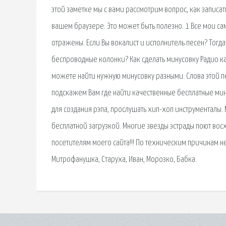
этой заметке мы с вами рассмотрим вопрос, как записат
вашем браузере. Это может быть полезно. 1 Все мои сам
отражены. Если Вы вокалист и исполнитель песен? Тогд
беспроводные колонки? Как сделать минусовку Радио ка
можете найти нужную минусовку разными. Слова этой пе
подскажем Вам где найти качественные бесплатные мину
для создания рэпа, прослушать хип-хоп инструменталы
бесплатной загрузкой. Многие звезды эстрады поют вос
посетителям моего сайта!!! По техническим причинам н
Митрофанушка, Старуха, Иван, Морозко, Бабка.