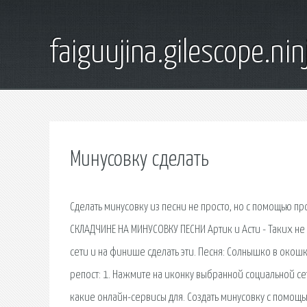
faiguujina.gilescope.nin
Минусовку сделать
Сделать минусовку из песни не просто, но с помощью п
СКЛАДЧИНЕ НА МИНУСОВКУ ПЕСНИ Артик и Асти - Таких не 
сети и на финише сделать эти. Песня: Солнышко в окошко 
репост: 1. Нажмите на иконку выбранной социальной сети
какие онлайн-сервисы для. Создать минусовку с помощью