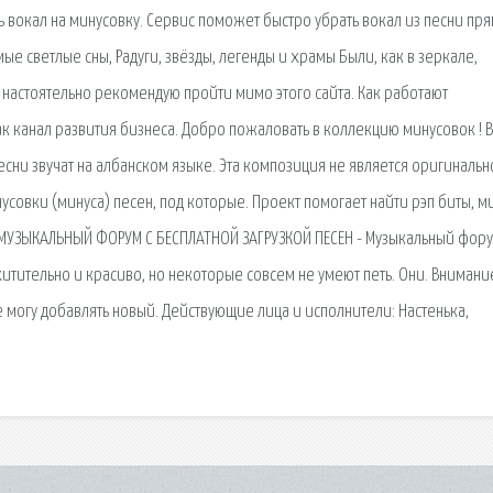
ь вокал на минусовку. Сервис поможет быстро убрать вокал из песни пря
ые светлые сны, Радуги, звёзды, легенды и храмы Были, как в зеркале,
а настоятельно рекомендую пройти мимо этого сайта. Как работают
к канал развития бизнеса. Добро пожаловать в коллекцию минусовок ! 
сни звучат на албанском языке. Эта композиция не является оригинальн
совки (минуса) песен, под которые. Проект помогает найти рэп биты, м
. МУЗЫКАЛЬНЫЙ ФОРУМ С БЕСПЛАТНОЙ ЗАГРУЗКОЙ ПЕСЕН - Музыкальный фору
хитительно и красиво, но некоторые совсем не умеют петь. Они. Внимани
е могу добавлять новый. Действующие лица и исполнители: Настенька,