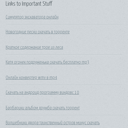
Links to Important Stuff
Симулятор экскаватора онлайн
Новогодние песни скачать в торренте
Краткое содержание трое из леса
Катя огонек подруженька скачать бесплатно mp3
Онлайн конвертер wmv в mp4
Скачать на андроид программу виндовс 10
Барбарики альбом дружба скачать торрент
Волшебники двора таинственный остров минус скачать