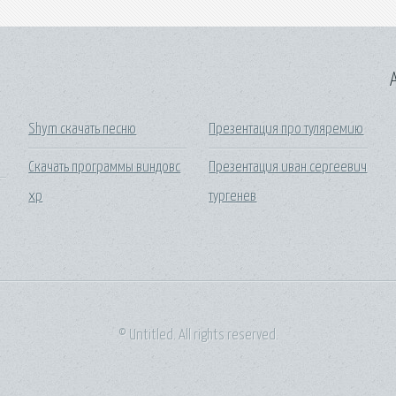
A
Shym скачать песню
Презентация про туляремию
Скачать программы виндовс
Презентация иван сергеевич
хр
тургенев
© Untitled. All rights reserved.