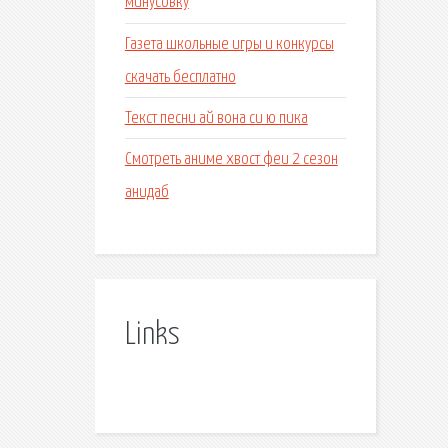
минусовку
Газета школьные игры и конкурсы
скачать бесплатно
Текст песни ай вона си ю пика
Смотреть аниме хвост феи 2 сезон
анидаб
Links