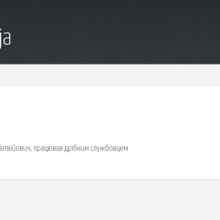
ja
 Матвійович, працював дрібним службовцем.