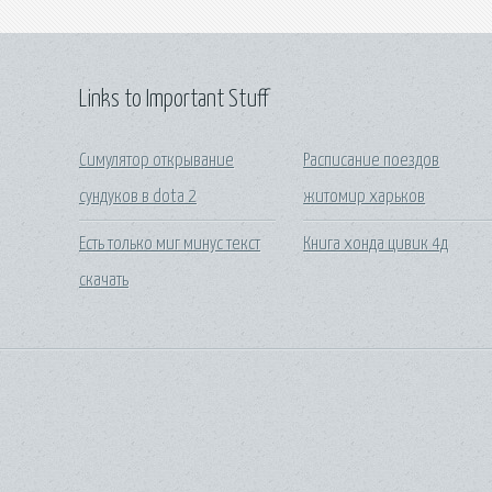
Links to Important Stuff
Симулятор открывание
Расписание поездов
сундуков в dota 2
житомир харьков
Есть только миг минус текст
Книга хонда цивик 4д
скачать