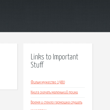
Links to Important
Stuff
Фильм мужество 1980
Книга скачать маленький принц
Время и стекло гармошка слушать