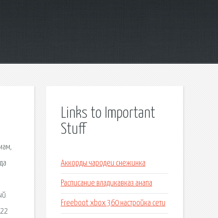
Links to Important
Stuff
мам,
зда
Аккорды чародеи снежинка
Расписание владикавказ анапа
ый
Freeboot xbox 360 настройка сети
 22