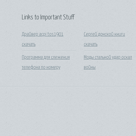
Links to Important Stuff
Драйвер acpi tos1901
Сергей донской книги
скачать
скачать
Программа для слежения
Моды стальной удар оскал
телефона по номеру
войны