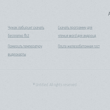
A
Чужак лабиринт скачать
Скачать программу для
бесплатно fb2
чтения word для андроид
Померить температуру
Плита железобетонная гост
видеокарты
© Untitled. All rights reserved.