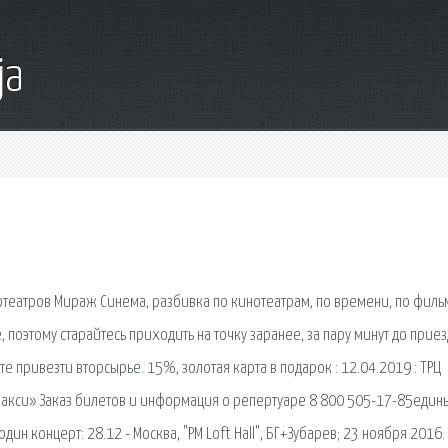
ja
е
отеатров Мираж Синема, разбивка по кинотеатрам, по времени, по филь
 поэтому старайтесь приходить на точку заранее, за пару минут до прие
е привезти вторсырье. 15%, золотая карта в подарок : 12.04.2019 : ТРЦ
Макси» Заказ билетов и информация о репертуаре 8 800 505-17-85един
ин концерт: 28.12 - Москва, "PM Loft Hall", БГ+Зубарев; 23 ноября 2016.