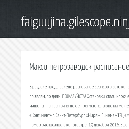
faiguujina.gilescope.nin
Макси петрозаводск расписани
В разделе представлено расписание сеансов в сети кин
по залам, по дням. ПОЖАЛУЙСТА! Остановки стали короче,
машины - так вы точно не её пропустите.Также вы может
«Континент» г. Санкт-Петербург «Мираж Синема» ТРЦ «
номер расписание в кинотеатре. 19 декабря 2016. Еще од