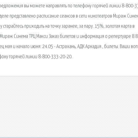
редложения вы можете направлять по телефону горячей линии 8-800-3
зделе представлено расписание сеансов в сети кинотеатров Мираж Сине
 старайтесь приходить на точку заранее, за пару. 15%, золотая карта в
рг Мираж Синема ТРЦ Макси Заказ билетов и информация о репертуаре 8 
ц мая и начало июня: 24.05 - Астрахань, АДК Аркадия , билеты. Ваши во
ону горячей линии 8-800-333-20-20.