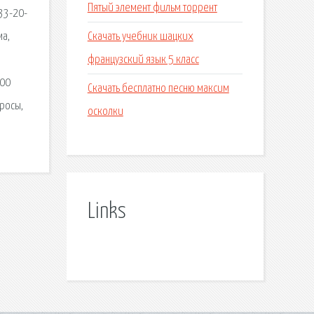
Пятый элемент фильм торрент
33-20-
Скачать учебник шацких
ма,
французский язык 5 класс
800
Скачать бесплатно песню максим
просы,
осколки
Links