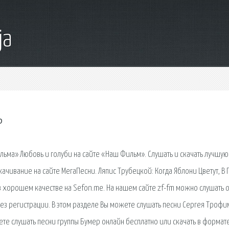
ja
ь
ьма» Любовь и голуби на сайте «Наш Фильм». Слушать и скачать лучшую
ачивание на сайте МегаПесни. Ляпис Трубецкой: Когда Яблони Цветут, В 
о в хорошем качестве на Sefon.me. На нашем сайте zf-fm можно слушать 
без регистрации. В этом разделе Вы можете слушать песни Сергея Троф
те слушать песни группы Бумер онлайн бесплатно или скачать в формате