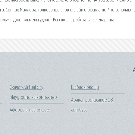
. Как настроить канал на Ютубе. ЛЕГАЛЬНОЕ ПОРНО НА youtube? / САМЫЕ
. Сонник Миллера: толкование снов онлайн и бесплатно. Что означают 
фильма 'Джентльмены удачи'. Всю жизнь работать на лекарства.
A
Скачать virtual city
Шаблон овощи
playground на компьютер
Абакан расписание 18
Аферисты настоящие
автобуса