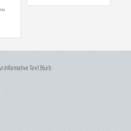
сны
n Informative Text Blurb