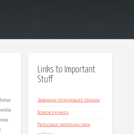
Links to Important
Stuff
Платье
Заявление потерпевшей образец
онлайн
Волков а м книги
имова
Расписание электрички омск
.