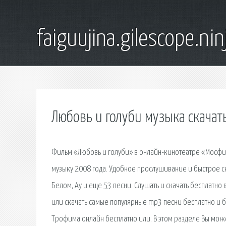
faiguujina.gilescope.nin
Любовь и голуби музыка скачат
Фильм «Любовь и голуби» в онлайн-кинотеатре «Мосфил
музыку 2008 года. Удобное прослушивание и быстрое ск
Белом, Ау и еще 53 песни. Слушать и скачать бесплатн
или скачать самые популярные mp3 песни бесплатно и 
Трофима онлайн бесплатно или. В этом разделе Вы може