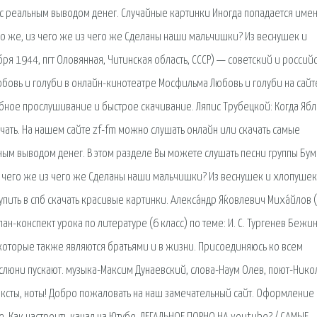
с реальным выводом денег. Случайные картинки Иногда попадается имен
го же, из чего же из чего же Сделаны наши мальчишки? Из веснушек и
бря 1944, пгт Оловянная, Читинская область, СССР) — советский и россий
юбовь и голуби в онлайн-кинотеатре Мосфильма Любовь и голуби на сай
обное прослушивание и быстрое скачивание. Ляпис Трубецкой: Когда Яб
качать. На нашем сайте zf-fm можно слушать онлайн или скачать самые
ным выводом денег. В этом разделе Вы можете слушать песни группы Бу
из чего же из чего же Сделаны наши мальчишки? Из веснушек и хлопушек
ить в спб скачать красивые картинки. Алекса́ндр Я́ковлевич Миха́йлов (
лан-конспект урока по литературе (6 класс) по теме: И. С. Тургенев Бежин
 которые также являются братьями и в жизни. Присоединяюсь ко всем
 слюни пускают. музыка-Максим Дунаевский, слова-Наум Олев, поют-Нико
ексты, ноты! Добро пожаловать на наш замечательный сайт. Оформление