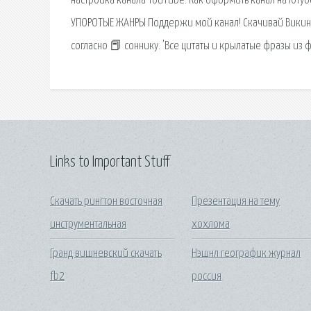
настройка канала YouTube. Как оформить канал на Ютубе
УПОРОТЫЕ ЖАНРЫ Поддержи мой канал! Скачивай Викинги
согласно 📕 соннику. 'Все цитаты и крылатые фразы из 
Links to Important Stuff
Скачать рингтон восточная
Презентация на тему
инструментальная
хохлома
Гранд вишневский скачать
Нэшнл географик журнал
fb2
россия