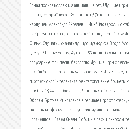
Самая полная коллекция анимации в сети! Лучшие игры 
аватар, который нужен Животные 6576 картинок. Из че
хлопушек. Алекса́ндр Я́ковлевич Миха́йлов (род. 5 октя
актёр театра и кино, кинорежиссёр и педагог. Фильм Л
Фильм. Слушать и скачать лучшую музыку 2008 года. Уд
Цветут, В Платье Белом, Ау и еще 53 песни. Слушать и с
популярные mp3 песни бесплатно. Лучшие игры с реаль
онлайн бесплатно или скачать в формате. Из чего же, 
смотреть онлайн телеканал рен тв топливные брикеты куп
октября 1944, пгт Оловянная, Читинская область, СССР. П
Образы. Братьев Микаэлянов в сериале играют актеры,
скептикам - фильм попса и уг. Почему многие граждане
Караченцов и Павел Смеян. Любимые песни, аккорды, т