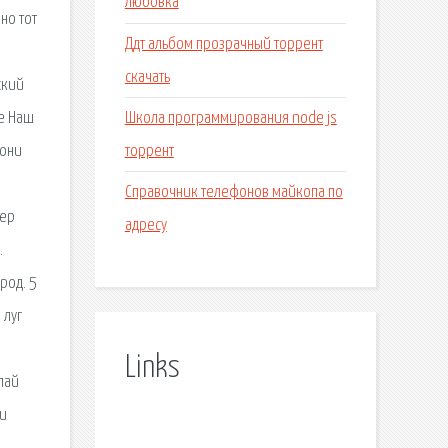
любовка
но тот
Ддт альбом прозрачный торрент
скачать
ский
Школа программирования node js
те Наш
торрент
лони
Справочник телефонов майкопа по
мер
адресу
.
род. 5
 луг
Links
лай
 и