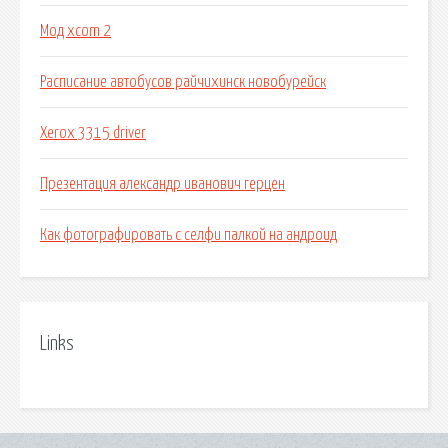
Мод xcom 2
Расписание автобусов райчихинск новобурейск
Xerox 3315 driver
Презентация александр иванович герцен
Как фотографировать с селфи палкой на андроид
Links