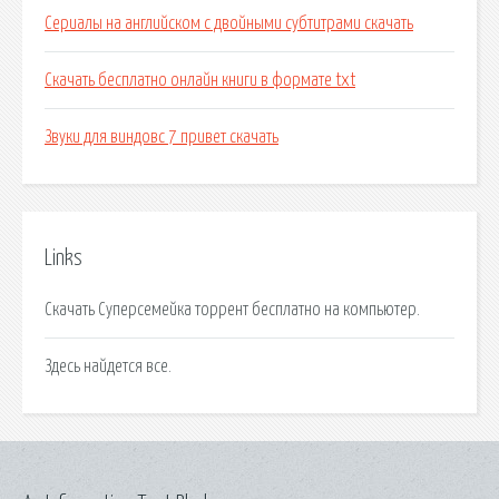
Сериалы на английском с двойными субтитрами скачать
Скачать бесплатно онлайн книги в формате txt
Звуки для виндовс 7 привет скачать
Links
Скачать Суперсемейка торрент бесплатно на компьютер.
Здесь найдется все.