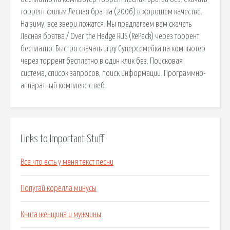
торрент фильм Лесная братва (2006) в хорошем качестве.
На зиму, все звери ложатся. Мы предлагаем вам скачать
Лесная братва / Over the Hedge RUS (RePack) через торрент
бесплатно. Быстро скачать игру Суперсемейка на компьютер
через торрент бесплатно в один клик без. Поисковая
сиcтема, список запросов, поиск информации. Программно-
аппаратный комплекс с веб.
Links to Important Stuff
Все что есть у меня текст песни
Попугай корелла минусы
Книга женщина и мужчины