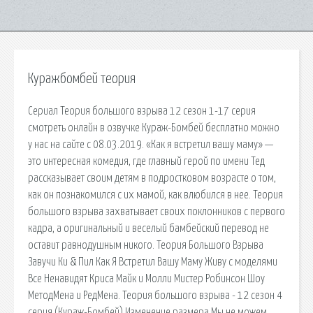
Куражбомбей теория
Сериал Теория большого взрыва 12 сезон 1-17 серия
смотреть онлайн в озвучке Кураж-Бомбей бесплатно можно
у нас на сайте с 08.03.2019. «Как я встретил вашу маму» —
это интересная комедия, где главный герой по имени Тед
рассказывает своим детям в подростковом возрасте о том,
как он познакомился с их мамой, как влюбился в нее. Теория
большого взрыва захватывает своих поклонников с первого
кадра, а оригинальный и веселый бамбейский перевод не
оставит равнодушным никого. Теория Большого Взрыва
Завучи Ки & Пил Как Я Встретил Вашу Маму Живу с моделями
Все Ненавидят Криса Майк и Молли Мистер Робинсон Шоу
МетодМена и РедМена. Теория большого взрыва - 12 сезон 4
серия (Кураж-Бомбей) Изменение размера Мы не можем