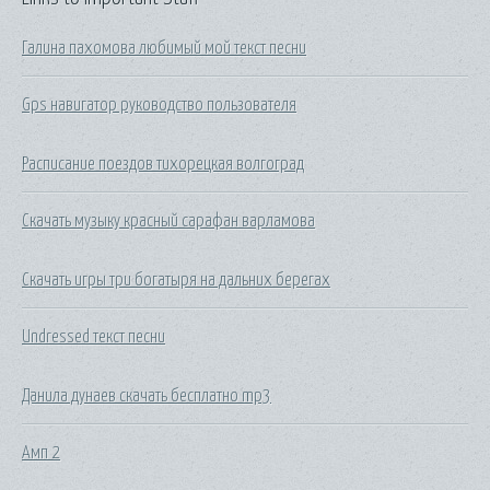
Галина пахомова любимый мой текст песни
Gps навигатор руководство пользователя
Расписание поездов тихорецкая волгоград
Скачать музыку красный сарафан варламова
Скачать игры три богатыря на дальних берегах
Undressed текст песни
Данила дунаев скачать бесплатно mp3
Амп 2