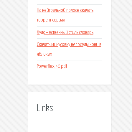
На нейтральной полосе скачать
торрент сериал
Художественный стиль словарь
Скачать минусовку непоседы кони в
яблоках
Powerflex 40 pdf
Links