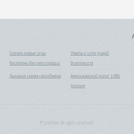
A
Скачать новые игры
Ответы к игре угадай
бесплатно без регистрации
биатлониста
Дыхание схема газообмена
Американский пирог 1080
торрент
© Untitled. All rights reserved.