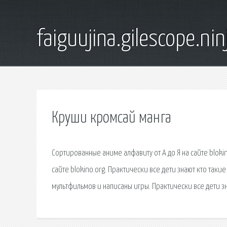
faiguujina.gilescope.nin
Круши кромсай манга
Сортированные аниме алфавиту от А до Я на сайте blok
сайте blokino.org. Практически все дети знают кто та
мультфильмов и написаны игры. Практически все дети з