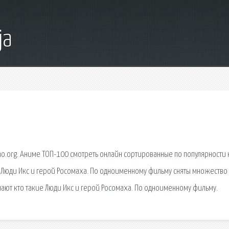
ja
ino.org. Аниме ТОП-100 смотреть онлайн сортированные по популярности 
кие Люди Икс и герой Росомаха. По одноименному фильму сняты множество
нают кто такие Люди Икс и герой Росомаха. По одноименному фильму.