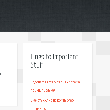
Links to Important
Stuff
на
Водонагреватель термекс схема
принципиальная
Скачать кхл на на компьютер
бесплатно