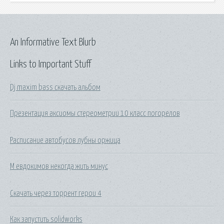
An Informative Text Blurb
Links to Important Stuff
Dj maxim bass скачать альбом
Презентация аксиомы стереометрии 10 класс погорелов
Расписание автобусов лубны оржица
М евдокимов некогда жить минус
Скачать через торрент герои 4
Как запустить solidworks