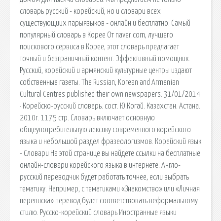
словарь русский - корейский, но и словари всех
существующиих парыязыков - онлайн и бесплатно. Самый
популярный словарь в Корее От naver.com, лучшего
поискового сервиса в Корее, этот словарь предлагает
точный и безграничный контент. Эффективный помощник.
Русский, корейский и армянский культурные центры издают
собственные газеты. The Russian, Korean and Armenian
Cultural Centres published their own newspapers. 31/01/2014
· Корейско-русский словарь. сост. Ю.Когай. Казахстан. Астана.
2010г. 1175 стр. Словарь включает основную
общеупотребительную лексику современного корейского
языка и небольшой раздел фразеологизмов. Корейский язык
- Словари На этой странице вы найдете ссылки на бесплатные
онлайн-словари корейского языка в интернете. Англо-
русский переводчик будет работать точнее, если выбрать
тематику. Например, с тематиками «Знакомство» или «Личная
переписка» перевод будет соответствовать неформальному
стилю. Русско-корейский словарь Иностранные языки