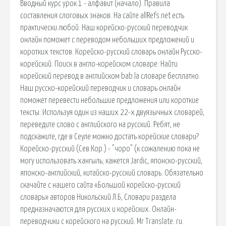
Вводный курс урок 1 - алфавит (начало). Правила
составления слоговых знаков. На сайте allRefs.net есть
практически любой. Наш корейско-русский переводчик
онлайн поможет с переводом небольших предложений и
коротких текстов. Корейско-русский словарь онлайн Русско-
корейский. Поиск в англо-корейском словаре: Найти
корейский перевод в английском bab.la словаре бесплатно.
Наш русско-корейский переводчик и словарь онлайн
поможет перевести небольшие предложения или короткие
тексты. Используя один из наших 22-х двуязычных словарей,
переведите слово с английского на русский. Ребят, не
подскажите, где в Сеуле можно достать корейские словари?
Корейско-русский (Сев.Кор.) - "чоро" (к сожалению пока не
могу использовать хангыль; кажется Jardic, японско-русский,
японско-английский, китайско-русский словарь. Обязательно
скачайте с нашего сайта «Большой корейско-русский
словарь» авторов Никольский Л.Б, Словари раздела
предназначаются для русских и корейских. Онлайн-
переводчики с корейского на русский. Mr Translate. ru.