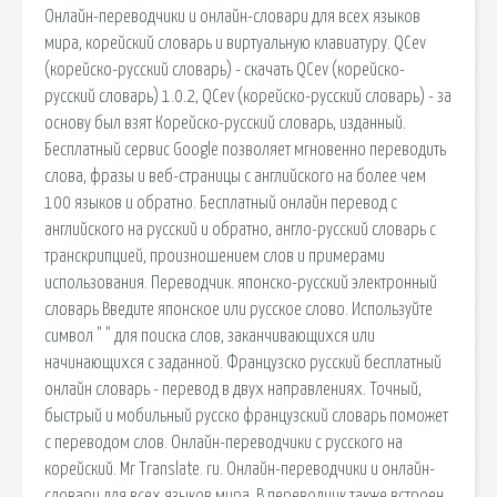
Онлайн-переводчики и онлайн-словари для всех языков
мира, корейский словарь и виртуальную клавиатуру. QCev
(корейско-русский словарь) - скачать QCev (корейско-
русский словарь) 1.0.2, QCev (корейско-русский словарь) - за
основу был взят Корейско-русский словарь, изданный.
Бесплатный сервис Google позволяет мгновенно переводить
слова, фразы и веб-страницы с английского на более чем
100 языков и обратно. Бесплатный онлайн перевод с
английского на русский и обратно, англо-русский словарь с
транскрипцией, произношением слов и примерами
использования. Переводчик. японско-русский электронный
словарь Введите японское или русское слово. Используйте
символ " " для поиска слов, заканчивающихся или
начинающихся с заданной. Французско русский бесплатный
онлайн словарь - перевод в двух направлениях. Точный,
быстрый и мобильный русско французский словарь поможет
с переводом слов. Онлайн-переводчики с русского на
корейский. Mr Translate. ru. Онлайн-переводчики и онлайн-
словари для всех языков мира, В переводчик также встроен