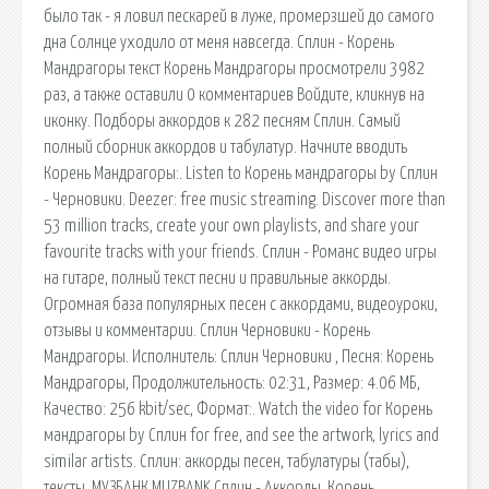
было так - я ловил пескарей в луже, промерзшей до самого
дна Солнце уходило от меня навсегда. Сплин - Корень
Мандрагоры текст Корень Мандрагоры просмотрели 3982
раз, а также оставили 0 комментариев Войдите, кликнув на
иконку. Подборы аккордов к 282 песням Сплин. Самый
полный сборник аккордов и табулатур. Начните вводить
Корень Мандрагоры:. Listen to Корень мандрагоры by Сплин
- Черновики. Deezer: free music streaming. Discover more than
53 million tracks, create your own playlists, and share your
favourite tracks with your friends. Сплин - Романс видео игры
на гитаре, полный текст песни и правильные аккорды.
Огромная база популярных песен с аккордами, видеоуроки,
отзывы и комментарии. Сплин Черновики - Корень
Мандрагоры. Исполнитель: Сплин Черновики , Песня: Корень
Мандрагоры, Продолжительность: 02:31, Размер: 4.06 МБ,
Качество: 256 kbit/sec, Формат:. Watch the video for Корень
мандрагоры by Сплин for free, and see the artwork, lyrics and
similar artists. Сплин: аккорды песен, табулатуры (табы),
тексты. МУЗБАНК MUZBANK Сплин - Аккорды, Корень