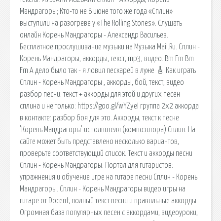
Мандрагоры; Кто-то не В июне того же года «Сплин»
выступили на разогреве у «The Rolling Stones». Слушать
онлайн Корень Мандрагоры - Александр Васильев.
Бесплатное прослушивание музыки на Музыка Mail.Ru. Сплин -
Корень Мандрагоры, аккорды, текст, mp3, видео. Bm Fm Bm
Fm А дело было так - я ловил пескарей в луже 🎸 Как играть
Сплин - Корень Мандрагоры , аккорды, бой, текст, видео
разбор песни. текст + аккорды для этой и других песен
сплина и не только: https://goo.gl/wYZyeI группа 2х2 аккорда
в контакте: разбор боя для это. Аккорды, текст к песне
'Корень Мандрагоры' исполнителя (композитора) Сплин. На
сайте может быть представлено несколько вариантов,
проверьте соответствующий список. Текст и аккорды песни
Сплин - Корень Мандрагоры. Портал для гитаристов:
упражнения и обучение игре на гитаре песни Сплин - Корень
Мандрагоры. Сплин - Корень Мандрагоры видео игры на
гитаре от Docent, полный текст песни и правильные аккорды.
Огромная база популярных песен с аккордами, видеоуроки,