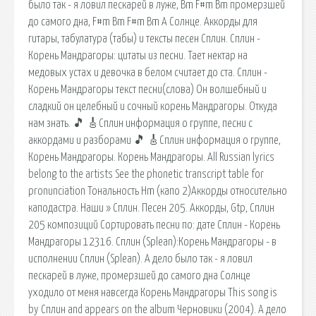
было так - я ловил пескарей в луже, Bm F#m Bm промерзшей
до самого дна, F#m Bm F#m Bm A Солнце. Аккорды для
гитары, табулатура (табы) и тексты песен Сплин. Сплин -
Корень Мандрагоры: цитаты из песни. Тает нектар на
медовых устах и девочка в белом считает до ста. Сплин -
Корень Мандрагоры текст песни(слова) Он волшебный и
сладкий он целебный и сочный корень Мандрагоры. Откуда
нам знать. 🎵 🎸Сплин информация о группе, песни с
аккордами и разборами 🎵 🎸Сплин информация о группе,
Корень Мандрагоры. Корень Мандрагоры. All Russian lyrics
belong to the artists See the phonetic transcript table for
pronunciation Тональность Hm (капо 2)Аккорды относительно
каподастра. Наши » Сплин. Песен 205. Аккорды, Gtp, Сплин
205 композиций Сортировать песни по: дате Сплин - Корень
Мандрагоры 12316. Сплин (Splean):Корень Мандрагоры - в
исполнении Сплин (Splean). А дело было так - я ловил
пескарей в луже, промерзшей до самого дна Солнце
уходило от меня навсегда Корень Мандрагоры This song is
by Сплин and appears on the album Черновики (2004). А дело