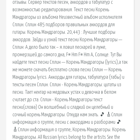
отзывы. Сервер текстов песен, аккордов и табулатур с
возможностью редактирования. Текст песни Корень
Мандрагоры из альбома Неизвестный альбом исполнителя
Сплин. Сплин 485 подборов правильных аккордов для
гитары. Корень Мандрагоры. 20,443 : Лучшие подборы
аккордов. Зайди и узнай текст песни Корень Мандрагоры —
Сплин: А дело было так – я ловил пескарей в луже,
промерзшей до самого дна, F# Hm F# Hm A, Солнце. Тут Вы
найдете текст песни Сплин — Корень Мандрагоры (lyrics),а так
же можете скачать бесплатно слова песни Сплин — Корень
Мандрагоры lyrics. Аккорды для гитары, табулатура (табы) и
тексты песен Сплин. Сплин - Корень Мандрагоры: цитаты из
песни. Тает нектар на медовых устах и девочка в белом
считает до ста. Сплин - Корень Мандрагоры текст
песни(слова) Он волшебный и сладкий он целебный и
сочный корень Мандрагоры. Откуда нам знать. 🎵 🎸Сплин
информация о группе, песни с аккордами и разборами 🎵
🎸Сплин информация о группе, Корень Мандрагоры. Корень
Мандрагоры. All Russian lyrics belong to the artists See the