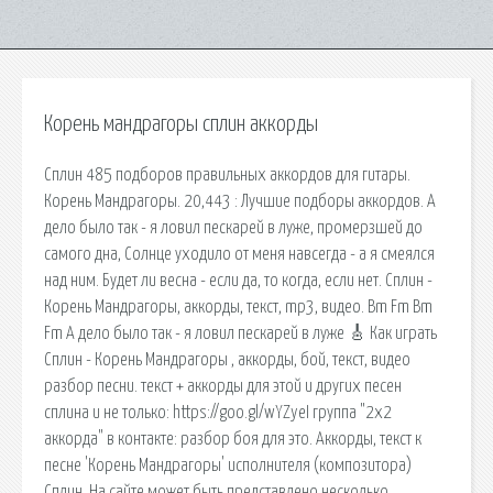
Корень мандрагоры сплин аккорды
Сплин 485 подборов правильных аккордов для гитары.
Корень Мандрагоры. 20,443 : Лучшие подборы аккордов. А
дело было так - я ловил пескарей в луже, промерзшей до
самого дна, Солнце уходило от меня навсегда - а я смеялся
над ним. Будет ли весна - если да, то когда, если нет. Сплин -
Корень Мандрагоры, аккорды, текст, mp3, видео. Bm Fm Bm
Fm А дело было так - я ловил пескарей в луже 🎸 Как играть
Сплин - Корень Мандрагоры , аккорды, бой, текст, видео
разбор песни. текст + аккорды для этой и других песен
сплина и не только: https://goo.gl/wYZyeI группа "2х2
аккорда" в контакте: разбор боя для это. Аккорды, текст к
песне 'Корень Мандрагоры' исполнителя (композитора)
Сплин. На сайте может быть представлено несколько