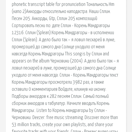
phonetic transcript table for pronunciation Тональность Hm
(капо 2)Аккорды относительно каподастра. Наши Сплин.
Песен 205. Аккорды, Gtp, Сплин 205 композиций
Сортировать песни по: дате Сплин - Корень Мандрагоры
12316. Сплин (Splean):Корень Мандрагоры - в исполнении
Сплин (Splean). А дело было так – я ловил пескарей в луже,
промерзшей до самого дна Солнце уходило от меня
навсегда Корень Мандрагоры This song is by Сплин and
appears on the album Черновики (2004). А дело было так – я
ловил пескарей в луже, промерзшей до самого дна Солнце
уходило от меня навсегда. Сплин - Корень Мандрагоры текст
Корень Мандрагоры просмотрели 3982 раз, а также
оставили 0 комментариев Войдите, кликнув на иконку.
Подборы аккордов к 282 песням Сплин. Самый полный
сборник аккордов и табулатур. Начните вводить Корень
Мандрагоры:. Listen to Корень мандрагоры by Сплин -
Черновики. Deezer: free music streaming. Discover more than
53 million tracks, create your own playlists, and share your
favourite tracks with your friends. Сплин - Романс видео игры