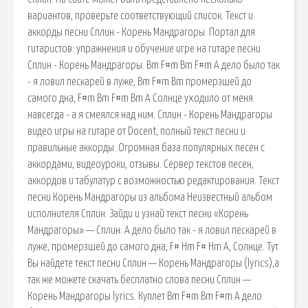
вариантов, проверьте соответствующий список. Текст и
аккорды песни Сплин - Корень Мандрагоры. Портал для
гитаристов: упражнения и обучение игре на гитаре песни
Сплин - Корень Мандрагоры. Bm F#m Bm F#m А дело было так
- я ловил пескарей в луже, Bm F#m Bm промерзшей до
самого дна, F#m Bm F#m Bm A Солнце уходило от меня
навсегда - а я смеялся над ним. Сплин - Корень Мандрагоры
видео игры на гитаре от Docent, полный текст песни и
правильные аккорды. Огромная база популярных песен с
аккордами, видеоуроки, отзывы. Сервер текстов песен,
аккордов и табулатур с возможностью редактирования. Текст
песни Корень Мандрагоры из альбома Неизвестный альбом
исполнителя Сплин. Зайди и узнай текст песни «Корень
Мандрагоры» — Сплин: А дело было так - я ловил пескарей в
луже, промерзшей до самого дна, F# Hm F# Hm A, Солнце. Тут
Вы найдете текст песни Сплин — Корень Мандрагоры (lyrics),а
так же можете скачать бесплатно слова песни Сплин —
Корень Мандрагоры lyrics. Куплет Bm F#m Bm F#m А дело