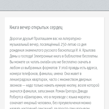
Книга вечер открытых сердец
Дорогие друзья! Приглашаем вас на литературно-
музыкальный вечер, посвящённый 250-летию со дня
рождения знаменитого русского баснописца И. А. Крылова.
Дамы и господа! Электронные книги в библиотеке бесплатны.
Вы можете их читать онлайн или же бесплатно скачать в
любом из выбранных форматов: У этой правды есть адреса,
номера телефонов, фамилии, имена. Она живет в
ленинградских квартирах, часто с множеством дверных
звонков — надо только нажать нужную кнопку, возле которой
значится фамилия, записанная. Роман Грегори Дэвида
Робертса «Шантарам», что в переводе с языка маратхи
означает «мирный человек», без преувеличения можно
назвать настоящей сенсацией, да просто-таки взрывом