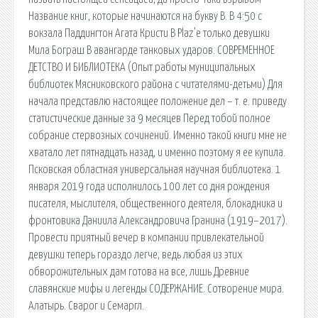
Название книг, которые начинаются на букву В. В 4:50 с
вокзала Паддингтон Агата Кристи В Plaz’e только девушки
Мила Бограш В авангарде танковых ударов. СОВРЕМЕННОЕ
ДЕТСТВО И БИБЛИОТЕКА (Опыт работы муниципальных
библиотек Мясниковского района с читателями-детьми) Для
начала представлю настоящее положение дел – т. е. приведу
статистические данные за 9 месяцев Перед тобой полное
собрание стервозных сочинений. Именно такой книги мне не
хватало лет пятнадцать назад, и именно поэтому я ее купила.
Псковская областная универсальная научная библиотека. 1
января 2019 года исполнилось 100 лет со дня рождения
писателя, мыслителя, общественного деятеля, блокадника и
фронтовика Даниила Александровича Гранина (1919–2017).
Провести приятный вечер в компании привлекательной
девушки теперь гораздо легче, ведь любая из этих
обворожительных дам готова на все, лишь Древние
славянские мифы и легенды СОДЕРЖАНИЕ. Сотворение мира.
Алатырь. Сварог и Семаргл.