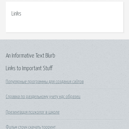
Links
An Informative Text Blurb
Links to Important Stuff
Популярные программы для создания сайтов
Справка по раздельному учету ндс образец
Презентация психолог в школе
Фильм стоун скачать торрент