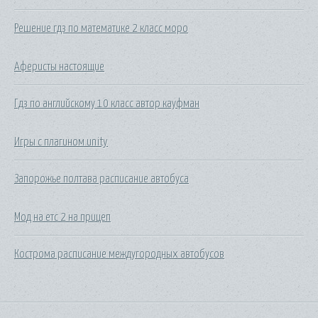
Решение гдз по математике 2 класс моро
Аферисты настоящие
Гдз по английскому 10 класс автор кауфман
Игры с плагином unity
Запорожье полтава расписание автобуса
Мод на етс 2 на прицеп
Кострома расписание междугородных автобусов