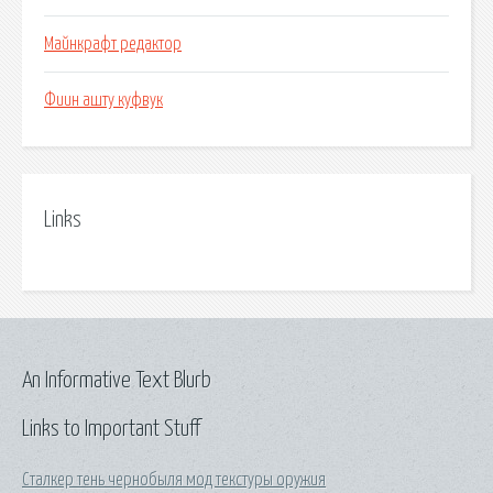
Майнкрафт редактор
Фиин ашту куфвук
Links
An Informative Text Blurb
Links to Important Stuff
Сталкер тень чернобыля мод текстуры оружия