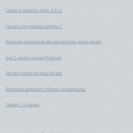
Схема телевизора sharp 21b sc
Скачать игру владыки астрала 2
Всеволод овчинников два лица востока читать онлайн
Grid 2 скачать торрент freeboot
Договор купли продажи бурана
Дефектная ведомость образец на материалы
Сервер 1 8 скачать