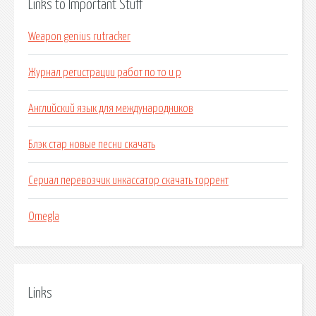
Links to Important Stuff
Weapon genius rutracker
Журнал регистрации работ по то и р
Английский язык для международников
Блэк стар новые песни скачать
Сериал перевозчик инкассатор скачать торрент
Omegla
Links