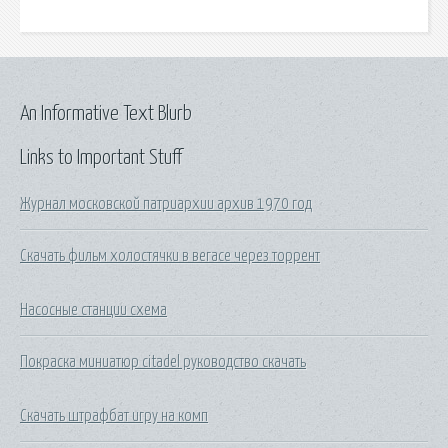
An Informative Text Blurb
Links to Important Stuff
Журнал московской патриархии архив 1970 год
Скачать фильм холостячки в вегасе через торрент
Насосные станции схема
Покраска миниатюр citadel руководство скачать
Скачать штрафбат игру на комп