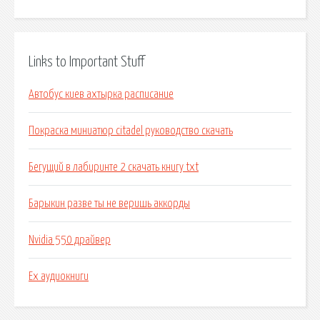
Links to Important Stuff
Автобус киев ахтырка расписание
Покраска миниатюр citadel руководство скачать
Бегущий в лабиринте 2 скачать книгу txt
Барыкин разве ты не веришь аккорды
Nvidia 550 драйвер
Ех аудиокниги