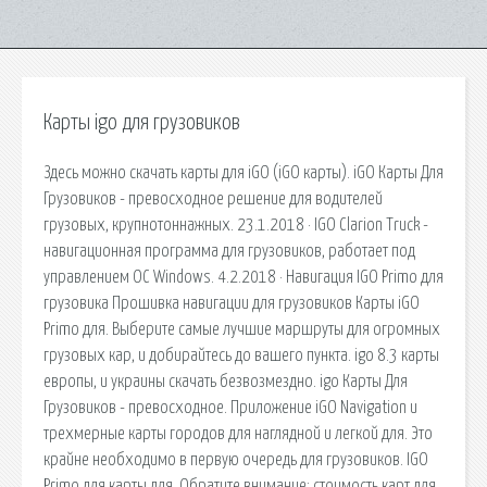
Карты igo для грузовиков
Здесь можно скачать карты для iGO (iGO карты). iGO Карты Для
Грузовиков - превосходное решение для водителей
грузовых, крупнотоннажных. 23.1.2018 · IGO Clarion Truck -
навигационная программа для грузовиков, работает под
управлением ОС Windows. 4.2.2018 · Навигация IGO Primo для
грузовика Прошивка навигации для грузовиков Карты iGO
Primo для. Выберите самые лучшие маршруты для огромных
грузовых кар, и добирайтесь до вашего пункта. igo 8.3 карты
европы, и украины скачать безвозмездно. igo Карты Для
Грузовиков - превосходное. Приложение iGO Navigation и
трехмерные карты городов для наглядной и легкой для. Это
крайне необходимо в первую очередь для грузовиков. IGO
Primo для карты для. Обратите внимание: стоимость карт для