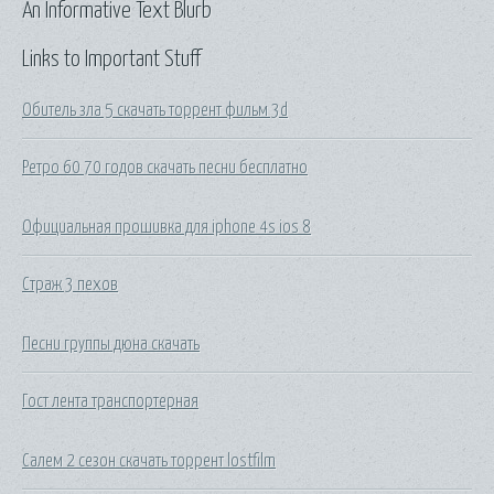
An Informative Text Blurb
Links to Important Stuff
Обитель зла 5 скачать торрент фильм 3d
Ретро 60 70 годов скачать песни бесплатно
Официальная прошивка для iphone 4s ios 8
Страж 3 пехов
Песни группы дюна скачать
Гост лента транспортерная
Салем 2 сезон скачать торрент lostfilm