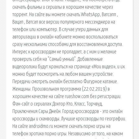
скачать фильмы и сериалы в хорошем качестве через
торрент. На сайте вы можете скачать WhatsApp, Ватсапп ,
Вацап , Ватсап все версии популярного мессенджера на
телефон или компьютер. В случае утери данных для
авторизации в онлайн-кабинете можно воспользоваться
сразу несколькими способами для восстановления доступа.
Интерес к кроссвордам не пропадает, а с ним и желание
проверить себя на "Самый умный". Добавленные
видеоролики будут храниться на странице «Мои видео», и их
можно будет посмотреть на любом вашем устройстве.
Передачи cмотреть онлайн бесплатно Фигурное катание.
Женщины. Произвольная программа (22.02.2019) в
хорошем качестве на сайте ruashow.com без регистрации.
Фан-сайт о сериалах Доктор Кто, Класс, Торчвуд,
Приключения Сары Джейн. Город кроссвордов - это онлайн
кроссворды и сканворды. Лучшие кроссворды по географии.
На сайте androidmo.ru можете скачать порно игры на
телефон эротика порно игры. Независимо от того, на каком