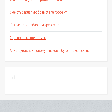
Скачать сериал любовь слепа торрент
Как сделать шаблон на кружку латте
Справочник аптек томск
Храм бутовских новомучеников в бутово расписание
Links