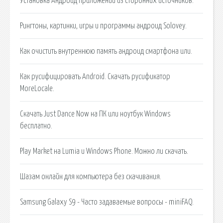
Установка Андроид приложений из сторонних источников.
Рингтоны, картинки, игры и программы андроид Solovey.
Как очистить внутреннюю память андроид смартфона или.
Как русифицировать Android. Скачать русификатор
MoreLocale.
Скачать Just Dance Now на ПК или ноутбук Windows
бесплатно.
Play Market на Lumia и Windows Phone. Можно ли скачать.
Шазам онлайн для компьютера без скачивания.
Samsung Galaxy S9 - Часто задаваемые вопросы - miniFAQ.