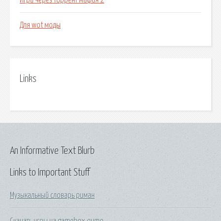
Игра через торрент мафия 2
Для wot моды
Links
An Informative Text Blurb
Links to Important Stuff
Музыкальный словарь риман
Скачать игры на gamebox qumo