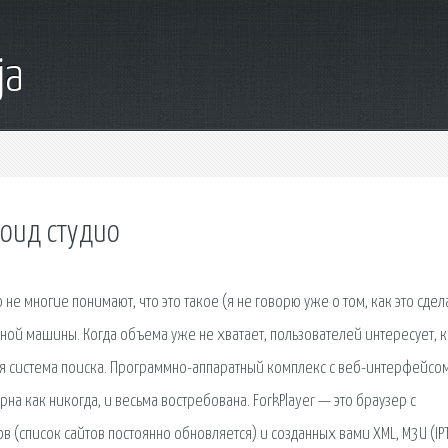
ja
роид студио
не многие понимают, что это такое (я не говорю уже о том, как это сдела
ьной машины. Когда объема уже не хватает, пользователей интересует, к
ная система поиска. Программно-аппаратный комплекс с веб-интерфейсом
а как никогда, и весьма востребована. ForkPlayer — это браузер с
 (список сайтов постоянно обновляется) и созданных вами XML, M3U (IP