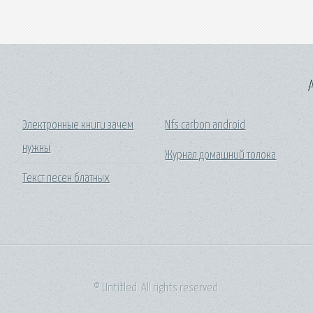
A
Электронные книги зачем
Nfs carbon android
нужны
Журнал домашний толока
Текст песен блатных
© Untitled. All rights reserved.