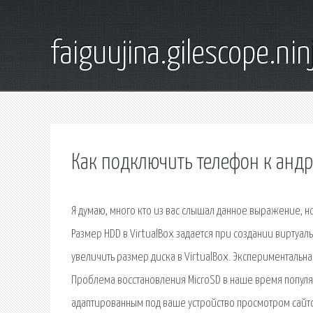
faiguujina.gilescope.nin
Как подключить телефон к анд
Я думаю, много кто из вас слышал данное выражение, но 
Размер HDD в VirtualBox задается при создании виртуал
увеличить размер диска в VirtualBox. Эксперименталь
Проблема восстановления MicroSD в наше время популярн
адаптированным под ваше устройство просмотром сайтов