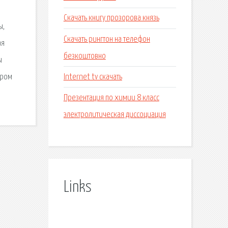
Скачать книгу прозорова князь
ы,
Скачать рингтон на телефон
ая
безкоштовно
ы
Internet tv скачать
тром
Презентация по химии 8 класс
электролитическая диссоциация
Links