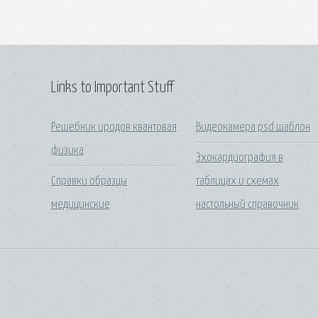
Links to Important Stuff
Решебник иродов квантовая
Видеокамера psd шаблон
физика
Эхокардиография в
Справки образцы
таблицах и схемах
медицинские
настольный справочник