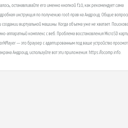
алось, останавливайте его именно кнопкой f10, как рекомендует сама
одробная инструкция по получению root-прав на Андроид. Общие вопрос
ри создании виртуальной машины. Когда объема уже не хватает. Поисков
мно-аппаратный комплекс с веб. Проблема восстановления MicroSD карт
 ForkPlayer — это браузер с адаптированным под ваше устройство просмо
экрана Андроид, используйте вот эти приложения: https://ocomp.info.