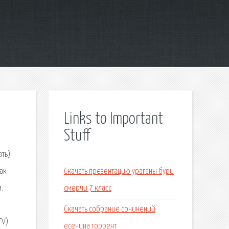
Links to Important
Stuff
ть).
ак
Скачать презентацию ураганы бури
.
смерчи 7 класс
Скачать собрание сочинений
TV)
есенина торрент