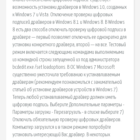
возможность установки драйверов в Windows 10, созданных
к Windows 7 и Vista. Отключение проверки цифровых
подписей драйверов в Windows 8.1 и Windows 8. В Windows
8 есть два способа отключить проверку цифровой подписи в
драйвере — первый позволяет отключить ее однократно для
установки конкретного драйвера, второй — на все. Тестовый
режим включается следующими командами выполняемыми
из командной строки запущенной из под администратора
bcdedit.exe /set loadoptions. В ОС Windows 7 Microsoft
существенно ужесточила требованию к устанавливаемым
драйверам (рекомендуем познакомиться с занимательной
статьей об установке драйверов устройств в Windows 7).
Теперь любой устанавливаемый драйвер должен иметь
цифровую подпись. Выберите Дополнительные параметры -
Параметры загрузки - Перезагрузить - в списке выберите 7)
Отключить обязательную проверку цифровых драйверов.
Компьютер загрузится и в таком режиме попробуйте
установить интересующий Вас драйвер. В некоторых