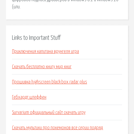
(или.
Links to Important Stuff
Приключения капитана врунгеля игра
Скачать бесплатно книгу мир книг
Прошивка highscreen black box radar plus
Гебхардт штеффен
Survarium официальный сайт скачать игру
Скачать мультики про покемонов все серии подряд