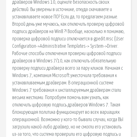
драйверов Windows 10, оцените безопасность своих
действий. Вы уверены в источнике, откуда скачиваете и
устанавливаете новое ПО? Если да, то предлагаем разные.
Второй день уже мучаюсь, как отключить проверку цифровой
подписи драйверов на Win8 ?! Вообще, насколько я понимаю,
проверка цифровой подписи отключается в gpedit.msc (User
Configuration->Administrative Templates-> System->Driver.
Рабочие способы отключения проверки цифровой подписи
драйверов в Windows 7/10, как отключить обязательную
проверку подписи драйвера всего за пару кликов. Начиная с
Windows 7, компания Microsoft ужесточила требования к
устанавливаемым драйверам. В операционной системе
Windows 7 требования к инсталлируемым драйверам стали
весьма жесткими. Попробуем помочь вам узнать, как
отключить цифровую подпись драйверов Windows 7. Такая
блокирующая политика функционирует во всех вариациях
операционной. Возможно у кого-то бывали случаи, когда ВЫ
загрузили какой-либо драйвер, но не смогли его установить
из-за того, что система проверили его цифровую подпись и