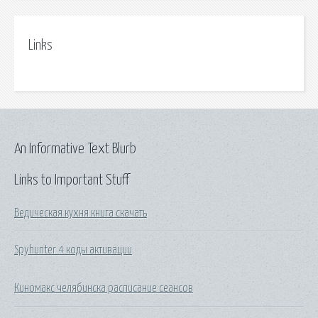
Links
An Informative Text Blurb
Links to Important Stuff
Ведическая кухня книга скачать
Spyhunter 4 коды активации
Киномакс челябинска расписание сеансов