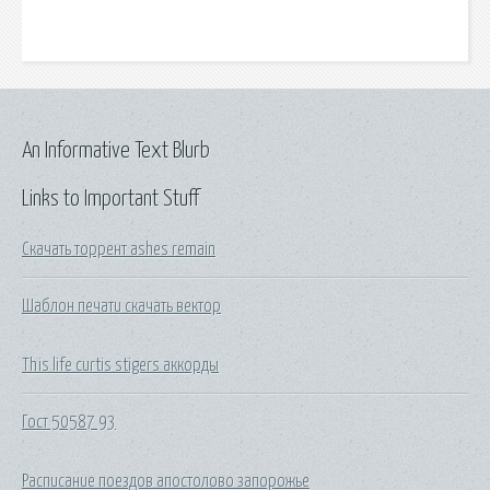
An Informative Text Blurb
Links to Important Stuff
Скачать торрент ashes remain
Шаблон печати скачать вектор
This life curtis stigers аккорды
Гост 50587 93
Расписание поездов апостолово запорожье